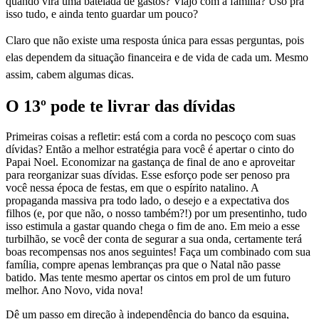
quando virá uma batelada de gastos? Viajo com a família? Uso pra
isso tudo, e ainda tento guardar um pouco?
Claro que não existe uma resposta única para essas perguntas, pois
elas dependem da situação financeira e de vida de cada um. Mesmo
assim, cabem algumas dicas.
O 13º pode te livrar das dívidas
Primeiras coisas a refletir: está com a corda no pescoço com suas
dívidas? Então a melhor estratégia para você é apertar o cinto do
Papai Noel. Economizar na gastança de final de ano e aproveitar
para reorganizar suas dívidas. Esse esforço pode ser penoso pra
você nessa época de festas, em que o espírito natalino. A
propaganda massiva pra todo lado, o desejo e a expectativa dos
filhos (e, por que não, o nosso também?!) por um presentinho, tudo
isso estimula a gastar quando chega o fim de ano. Em meio a esse
turbilhão, se você der conta de segurar a sua onda, certamente terá
boas recompensas nos anos seguintes! Faça um combinado com sua
família, compre apenas lembranças pra que o Natal não passe
batido. Mas tente mesmo apertar os cintos em prol de um futuro
melhor. Ano Novo, vida nova!
Dê um passo em direção à independência do banco da esquina,