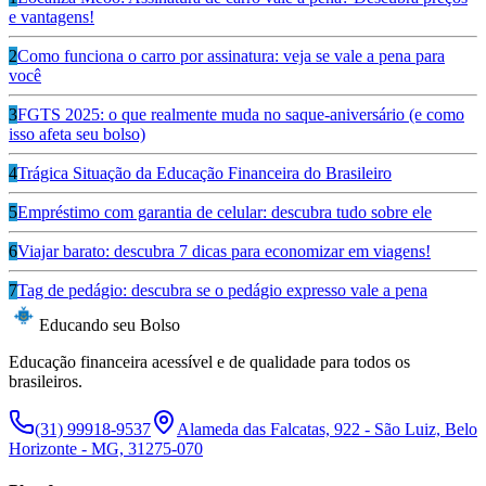
e vantagens!
2
Como funciona o carro por assinatura: veja se vale a pena para
você
3
FGTS 2025: o que realmente muda no saque-aniversário (e como
isso afeta seu bolso)
4
Trágica Situação da Educação Financeira do Brasileiro
5
Empréstimo com garantia de celular: descubra tudo sobre ele
6
Viajar barato: descubra 7 dicas para economizar em viagens!
7
Tag de pedágio: descubra se o pedágio expresso vale a pena
Educando seu Bolso
Educação financeira acessível e de qualidade para todos os
brasileiros.
(31) 99918-9537
Alameda das Falcatas, 922 - São Luiz, Belo
Horizonte - MG, 31275-070