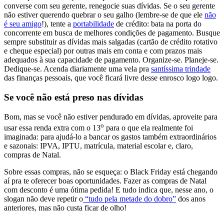
converse com seu gerente, renegocie suas dívidas. Se o seu gerente
não estiver querendo quebrar o seu galho (lembre-se de que ele
não
é seu amigo
!), tente a
portabilidade
de crédito: bata na porta do
concorrente em busca de melhores condições de pagamento. Busque
sempre substituir as dívidas mais salgadas (cartão de crédito rotativo
e cheque especial) por outras mais em conta e com prazos mais
adequados à sua capacidade de pagamento. Organize-se. Planeje-se.
Dedique-se. Acenda diariamente uma vela pra
santíssima trindade
das finanças pessoais, que você ficará livre desse enrosco logo logo.
Se você não está preso nas dívidas
Bom, mas se você não estiver pendurado em dívidas, aproveite para
o
usar essa renda extra com o 13
para o que ela realmente foi
imaginada: para ajudá-lo a bancar os gastos também extraordinários
e sazonais: IPVA, IPTU, matrícula, material escolar e, claro,
compras de Natal.
Sobre essas compras, não se esqueça: o Black Friday está chegando
aí pra te oferecer boas oportunidades. Fazer as compras de Natal
com desconto é uma ótima pedida! E tudo indica que, nesse ano, o
slogan não deve repetir o
“tudo pela metade do dobro”
dos anos
anteriores, mas não custa ficar de olho!