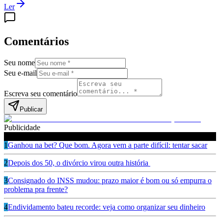
Ler
Comentários
Seu nome
Seu e-mail
Escreva seu comentário
Publicar
Publicidade
Leia também
1
Ganhou na bet? Que bom. Agora vem a parte difícil: tentar sacar
2
Depois dos 50, o divórcio virou outra história
3
Consignado do INSS mudou: prazo maior é bom ou só empurra o
problema pra frente?
4
Endividamento bateu recorde: veja como organizar seu dinheiro