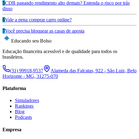
5
CDB pagando rendimento alto demais? Entenda o risco por trás
disso
6
Vale a pena comprar carro online?
7
Você precisa bloquear as casas de aposta
Educando seu Bolso
Educação financeira acessível e de qualidade para todos os
brasileiros.
(31) 99918-9537
Alameda das Falcatas, 922 - São Luiz, Belo
Horizonte - MG, 31275-070
Plataforma
Simuladores
Rankings
Blog
Podcasts
Empresa