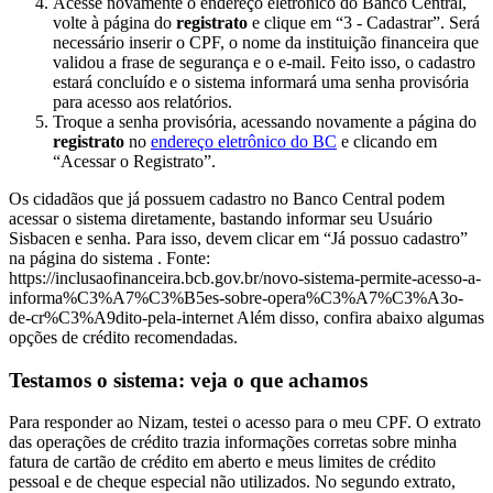
Acesse novamente o endereço eletrônico do Banco Central,
volte à página do
registrato
e clique em “3 - Cadastrar”. Será
necessário inserir o CPF, o nome da instituição financeira que
validou a frase de segurança e o e-mail. Feito isso, o cadastro
estará concluído e o sistema informará uma senha provisória
para acesso aos relatórios.
Troque a senha provisória, acessando novamente a página do
registrato
no
endereço eletrônico do BC
e clicando em
“Acessar o Registrato”.
Os cidadãos que já possuem cadastro no Banco Central podem
acessar o sistema diretamente, bastando informar seu Usuário
Sisbacen e senha. Para isso, devem clicar em “Já possuo cadastro”
na página do sistema . Fonte:
https://inclusaofinanceira.bcb.gov.br/novo-sistema-permite-acesso-a-
informa%C3%A7%C3%B5es-sobre-opera%C3%A7%C3%A3o-
de-cr%C3%A9dito-pela-internet Além disso, confira abaixo algumas
opções de crédito recomendadas.
Testamos o sistema: veja o que achamos
Para responder ao Nizam, testei o acesso para o meu CPF. O extrato
das operações de crédito trazia informações corretas sobre minha
fatura de cartão de crédito em aberto e meus limites de crédito
pessoal e de cheque especial não utilizados. No segundo extrato,