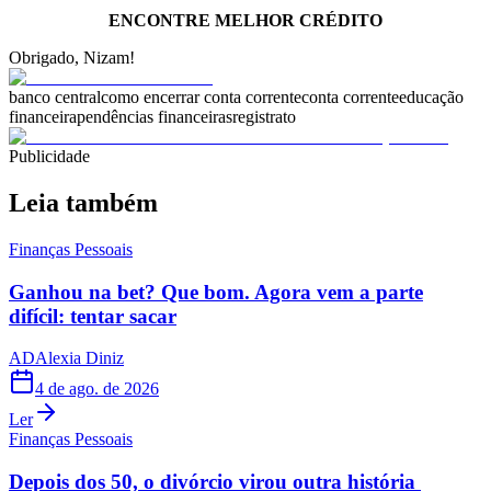
ENCONTRE MELHOR CRÉDITO
Obrigado, Nizam!
banco central
como encerrar conta corrente
conta corrente
educação
financeira
pendências financeiras
registrato
Publicidade
Leia também
Finanças Pessoais
Ganhou na bet? Que bom. Agora vem a parte
difícil: tentar sacar
AD
Alexia Diniz
4 de ago. de 2026
Ler
Finanças Pessoais
Depois dos 50, o divórcio virou outra história