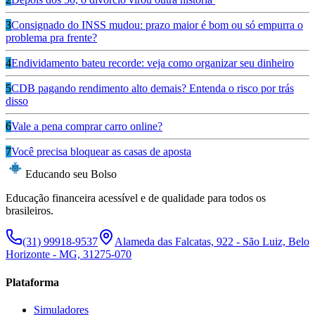
3
Consignado do INSS mudou: prazo maior é bom ou só empurra o
problema pra frente?
4
Endividamento bateu recorde: veja como organizar seu dinheiro
5
CDB pagando rendimento alto demais? Entenda o risco por trás
disso
6
Vale a pena comprar carro online?
7
Você precisa bloquear as casas de aposta
Educando seu Bolso
Educação financeira acessível e de qualidade para todos os
brasileiros.
(31) 99918-9537
Alameda das Falcatas, 922 - São Luiz, Belo
Horizonte - MG, 31275-070
Plataforma
Simuladores