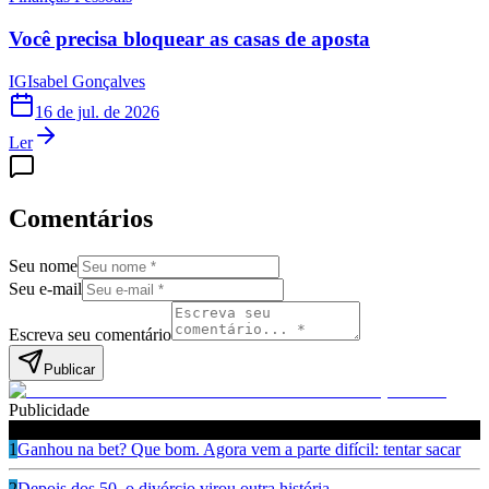
Você precisa bloquear as casas de aposta
IG
Isabel Gonçalves
16 de jul. de 2026
Ler
Comentários
Seu nome
Seu e-mail
Escreva seu comentário
Publicar
Publicidade
Leia também
1
Ganhou na bet? Que bom. Agora vem a parte difícil: tentar sacar
2
Depois dos 50, o divórcio virou outra história