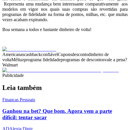
Representa uma mudança bem interessante comparativamente aos
modelos em vigor nos quais suas compras são revertidas para
programas de fidelidade na forma de pontos, milhas, etc. que muitas
vezes acabam expirando.
Boa semana a todos e bastante dinheiro de volta!
.
Americanas
cashback
confiável
Cupons
desconto
dinheiro de
volta
Méliuz
programa fidelidade
programas de descontos
vale a pena?
Walmart
Publicidade
Leia também
Finanças Pessoais
Ganhou na bet? Que bom. Agora vem a parte
difícil: tentar sacar
AD
Alexia Diniz