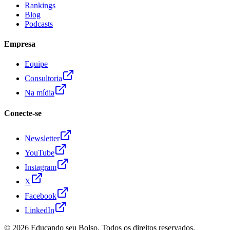
Rankings
Blog
Podcasts
Empresa
Equipe
Consultoria
Na mídia
Conecte-se
Newsletter
YouTube
Instagram
X
Facebook
LinkedIn
© 2026
Educando seu Bolso
. Todos os direitos reservados.