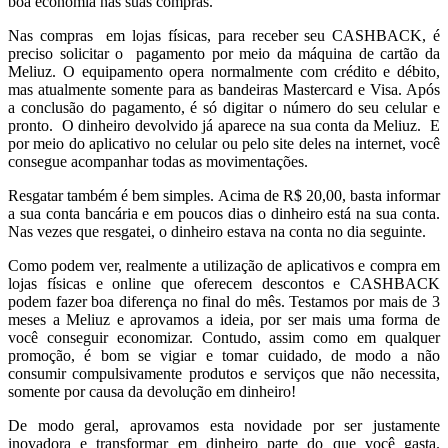
boa economia nas suas compras.
Nas compras em lojas físicas, para receber seu CASHBACK, é
preciso solicitar o pagamento por meio da máquina de cartão da
Meliuz. O equipamento opera normalmente com crédito e débito,
mas atualmente somente para as bandeiras Mastercard e Visa. Após
a conclusão do pagamento, é só digitar o número do seu celular e
pronto. O dinheiro devolvido já aparece na sua conta da Meliuz. E
por meio do aplicativo no celular ou pelo site deles na internet, você
consegue acompanhar todas as movimentações.
Resgatar também é bem simples. Acima de R$ 20,00, basta informar
a sua conta bancária e em poucos dias o dinheiro está na sua conta.
Nas vezes que resgatei, o dinheiro estava na conta no dia seguinte.
Como podem ver, realmente a utilização de aplicativos e compra em
lojas físicas e online que oferecem descontos e CASHBACK
podem fazer boa diferença no final do mês. Testamos por mais de 3
meses a Meliuz e aprovamos a ideia, por ser mais uma forma de
você conseguir economizar. Contudo, assim como em qualquer
promoção, é bom se vigiar e tomar cuidado, de modo a não
consumir compulsivamente produtos e serviços que não necessita,
somente por causa da devolução em dinheiro!
De modo geral, aprovamos esta novidade por ser justamente
inovadora e transformar em dinheiro parte do que você gasta.