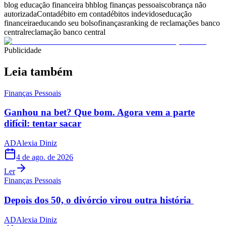
blog educação financeira bh
blog finanças pessoais
cobrança não
autorizada
Conta
débito em conta
débitos indevidos
educação
financeira
educando seu bolso
finanças
ranking de reclamações banco
central
reclamação banco central
Publicidade
Leia também
Finanças Pessoais
Ganhou na bet? Que bom. Agora vem a parte
difícil: tentar sacar
AD
Alexia Diniz
4 de ago. de 2026
Ler
Finanças Pessoais
Depois dos 50, o divórcio virou outra história
AD
Alexia Diniz