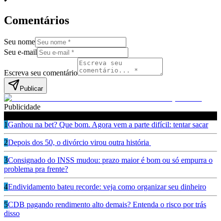
Comentários
Seu nome
Seu e-mail
Escreva seu comentário
Publicar
Publicidade
Leia também
1
Ganhou na bet? Que bom. Agora vem a parte difícil: tentar sacar
2
Depois dos 50, o divórcio virou outra história
3
Consignado do INSS mudou: prazo maior é bom ou só empurra o
problema pra frente?
4
Endividamento bateu recorde: veja como organizar seu dinheiro
5
CDB pagando rendimento alto demais? Entenda o risco por trás
disso