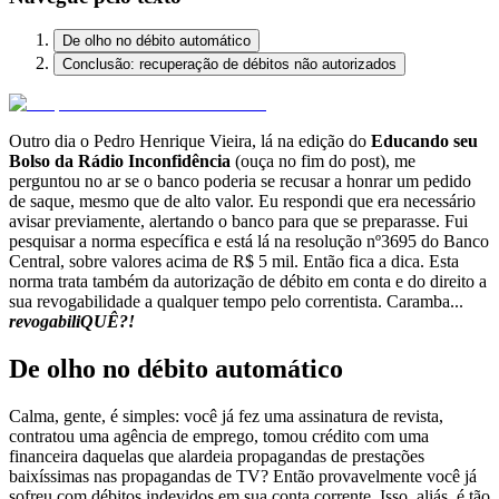
De olho no débito automático
Conclusão: recuperação de débitos não autorizados
Outro dia o Pedro Henrique Vieira, lá na edição do
Educando seu
Bolso da Rádio Inconfidência
(ouça no fim do post), me
perguntou no ar se o banco poderia se recusar a honrar um pedido
de saque, mesmo que de alto valor. Eu respondi que era necessário
avisar previamente, alertando o banco para que se preparasse. Fui
pesquisar a norma específica e está lá na resolução nº3695 do Banco
Central, sobre valores acima de R$ 5 mil. Então fica a dica. Esta
norma trata também da autorização de débito em conta e do direito a
sua revogabilidade a qualquer tempo pelo correntista. Caramba...
revogabiliQUÊ?!
De olho no débito automático
Calma, gente, é simples: você já fez uma assinatura de revista,
contratou uma agência de emprego, tomou crédito com uma
financeira daquelas que alardeia propagandas de prestações
baixíssimas nas propagandas de TV? Então provavelmente você já
sofreu com débitos indevidos em sua conta corrente. Isso, aliás, é tão