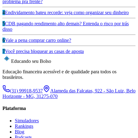
problema pra frente?
4
Endividamento bateu recorde: veja como organizar seu dinheiro
5
CDB pagando rendimento alto demais? Entenda o risco por trás
disso
6
Vale a pena comprar carro online?
7
Você precisa bloquear as casas de aposta
Educando seu Bolso
Educação financeira acessível e de qualidade para todos os
brasileiros.
(31) 99918-9537
Alameda das Falcatas, 922 - São Luiz, Belo
Horizonte - MG, 31275-070
Plataforma
Simuladores
Rankings
Blog
Podcasts