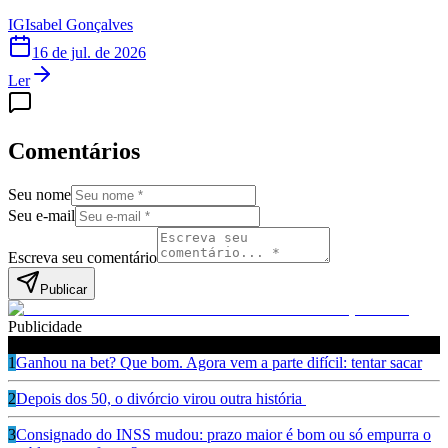
IG
Isabel Gonçalves
16 de jul. de 2026
Ler
Comentários
Seu nome
Seu e-mail
Escreva seu comentário
Publicar
Publicidade
Leia também
1
Ganhou na bet? Que bom. Agora vem a parte difícil: tentar sacar
2
Depois dos 50, o divórcio virou outra história
3
Consignado do INSS mudou: prazo maior é bom ou só empurra o