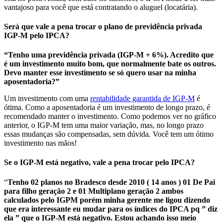
vantajoso para você que está contratando o aluguel (locatária).
Será que vale a pena trocar o plano de previdência privada
IGP-M pelo IPCA?
“Tenho uma previdência privada (IGP-M + 6%). Acredito que
é um investimento muito bom, que normalmente bate os outros.
Devo manter esse investimento se só quero usar na minha
aposentadoria?”
Um investimento com uma
rentabilidade garantida de IGP-M
é
ótima. Como a aposentadoria é um investimento de longo prazo, é
recomendado manter o investimento. Como podemos ver no gráfico
anterior, o IGP-M tem uma maior variação, mas, no longo prazo
essas mudanças são compensadas, sem dúvida. Você tem um ótimo
investimento nas mãos!
Se o IGP-M está negativo, vale a pena trocar pelo IPCA?
“
Tenho 02 planos no Bradesco desde 2010 ( 14 anos ) 01 De Pai
para filho geração 2 e 01 Multiplano geração 2 ambos
calculados pelo IGPM porém minha gerente me ligou dizendo
que era interessante eu mudar para os índices do IPCA pq ” diz
ela ” que o IGP-M está negativo. Estou achando isso meio