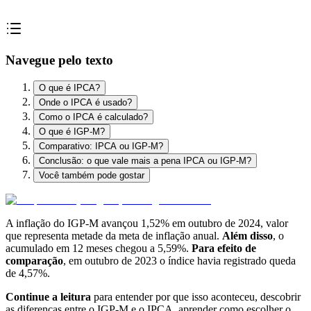
Navegue pelo texto
O que é IPCA?
Onde o IPCA é usado?
Como o IPCA é calculado?
O que é IGP-M?
Comparativo: IPCA ou IGP-M?
Conclusão: o que vale mais a pena IPCA ou IGP-M?
Você também pode gostar
A inflação do IGP-M avançou 1,52% em outubro de 2024, valor
que representa metade da meta de inflação anual.
Além disso
, o
acumulado em 12 meses chegou a 5,59%.
Para efeito de
comparação
, em outubro de 2023 o índice havia registrado queda
de 4,57%.
Continue a leitura
para entender por que isso aconteceu, descobrir
as diferenças entre o IGP-M e o IPCA, aprender como escolher o