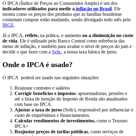
O IPCA (Índice de Preços ao Consumidor Amplo) é um dos
indicadores utilizados para medir a
inflação
n
o Brasil
. Ele
mostra como os preços dos produtos que as famílias brasileiras
costumam comprar estão mudando, sendo divulgado todo mês pelo
IBGE
.
Já o IPCA,
reflete,
na prática, o aumento
ou a diminuição no custo
de vida
. Ele é utilizado pelo Banco Central como referência das
metas de inflação, e também para avaliar o nível de preços do país e
decidir o que fazer com a
S
elic
, a nossa taxa básica de juros.
Onde o IPCA é usado?
O IPCA poderá ser usado nas seguintes situações:
Reajustar contratos e salários
Corrigir benefícios e impostos
: aposentadorias, pensões e
até a faixa de isenção do Imposto de Renda são atualizados
com base no IPCA.
Ajustar a taxa de juros
(Selic), responsável por influenciar o
custo de empréstimos e financiamentos.
Calcular rendimentos de investimentos,
como o Tesouro
IPCA+
Reajustar preços de tarifas públicas
, como serviços de