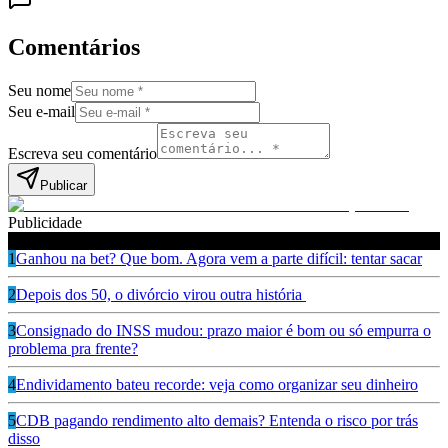
Comentários
Seu nome
Seu e-mail
Escreva seu comentário
Publicar
Publicidade
Leia também
1
Ganhou na bet? Que bom. Agora vem a parte difícil: tentar sacar
2
Depois dos 50, o divórcio virou outra história
3
Consignado do INSS mudou: prazo maior é bom ou só empurra o
problema pra frente?
4
Endividamento bateu recorde: veja como organizar seu dinheiro
5
CDB pagando rendimento alto demais? Entenda o risco por trás
disso