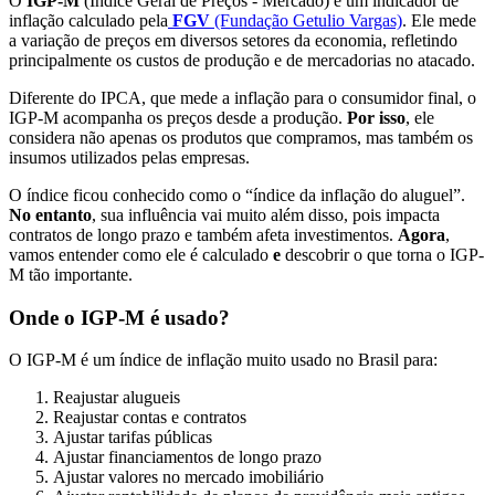
O
IGP-M
(Índice Geral de Preços - Mercado) é um indicador de
inflação calculado pela
FGV
(Fundação Getulio Vargas)
. Ele mede
a variação de preços em diversos setores da economia, refletindo
principalmente os custos de produção e de mercadorias no atacado.
Diferente do IPCA, que mede a inflação para o consumidor final, o
IGP-M acompanha os preços desde a produção.
Por isso
, ele
considera não apenas os produtos que compramos, mas também os
insumos utilizados pelas empresas.
O índice ficou conhecido como o “índice da inflação do aluguel”.
No entanto
, sua influência vai muito além disso, pois impacta
contratos de longo prazo e também afeta investimentos.
Agora
,
vamos entender como ele é calculado
e
descobrir o que torna o IGP-
M tão importante.
Onde o IGP-M é usado?
O IGP-M é um índice de inflação muito usado no Brasil para:
Reajustar alugueis
Reajustar contas e contratos
Ajustar tarifas públicas
Ajustar financiamentos de longo prazo
Ajustar valores no mercado imobiliário