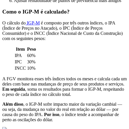
Ajustar rentabilidade de planos de previdência mais antigos
Como o IGP-M é calculado?
O cálculo do
IGP-M
é composto por três outros índices, o IPA
(Índice de Preços no Atacado), o IPC (Índice de Preços
Consumidor) e o INCC (Índice Nacional de Custo da Construção)
com os seguintes pesos:
Item
Peso
IPA
60%
IPC
30%
INCC
10%
A FGV monitora esses três índices todos os meses e calcula cada um
deles com base nas mudanças de preço de seus produtos e serviços.
Em seguida
, soma os resultados para formar o IGP-M, respeitando
o peso de cada índice no cálculo total.
Além disso
, o IGP-M sofre impacto maior da variação cambial —
ou seja, da mudança no valor do real em relação ao dólar — por
causa do peso do IPA.
Por isso
, o índice tende a acompanhar de
perto as oscilações do dólar.