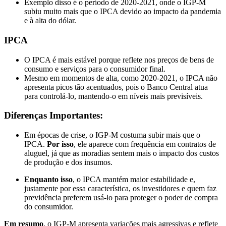
Exemplo disso é o período de 2020-2021, onde o IGP-M
subiu muito mais que o IPCA devido ao impacto da pandemia
e à alta do dólar.
IPCA
O IPCA é mais estável porque reflete nos preços de bens de
consumo e serviços para o consumidor final.
Mesmo em momentos de alta, como 2020-2021, o IPCA não
apresenta picos tão acentuados, pois o Banco Central atua
para controlá-lo, mantendo-o em níveis mais previsíveis.
Diferenças Importantes
:
Em épocas de crise, o IGP-M costuma subir mais que o
IPCA.
Por isso
, ele aparece com frequência em contratos de
aluguel, já que as moradias sentem mais o impacto dos custos
de produção e dos insumos.
Enquanto isso
, o IPCA mantém maior estabilidade e,
justamente por essa característica, os investidores e quem faz
previdência preferem usá-lo para proteger o poder de compra
do consumidor.
Em resumo
, o IGP-M apresenta variações mais agressivas e reflete