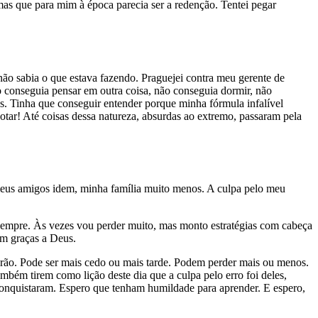
as que para mim à época parecia ser a redenção. Tentei pegar
 não sabia o que estava fazendo. Praguejei contra meu gerente de
o conseguia pensar em outra coisa, não conseguia dormir, não
s. Tinha que conseguir entender porque minha fórmula infalível
otar! Até coisas dessa natureza, absurdas ao extremo, passaram pela
meus amigos idem, minha família muito menos. A culpa pelo meu
sempre. Às vezes vou perder muito, mas monto estratégias com cabeça
ém graças a Deus.
erão. Pode ser mais cedo ou mais tarde. Podem perder mais ou menos.
bém tirem como lição deste dia que a culpa pelo erro foi deles,
onquistaram. Espero que tenham humildade para aprender. E espero,