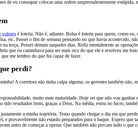
ntes de eu conseguir colocar uma ordem surpreendentemente estúpida, m
bem
e valores
é loteria. Não é, adianto. Bolsa é loteria para quem, como eu,
lsa, etc. Passei o fim de semana pensando no que havia acontecido, nã
 na terça. Pensei demais naqueles dias. Refiz mentalmente as operaçõe
briu que eu caminhava para ser mais rico do que ele e resolveu me boic
 que me lembro do que fui capaz de fazer.
que perdi?
minha! A corretora não tinha culpa alguma, os gerentes também não, 
sponsabilidade, muito mais maturidade. Hoje sei que não vou ganhar 
nho tido resultados bons, graças a Deus. Na média, estou no lucro, tamb
o justamente a minha trajetória. Temo quando chegar o dia em que perd
, e provavelmente não estarão preparados para o baque. Espero que tam
savam antes de começar a operar. Que também não percam tudo o que c