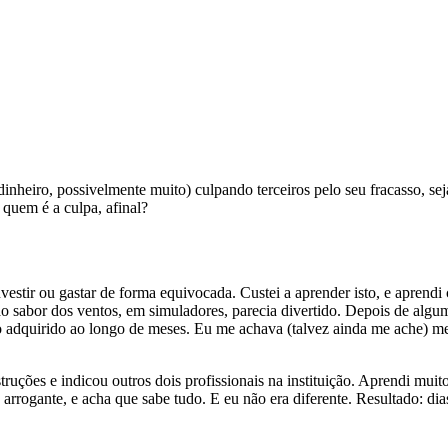
heiro, possivelmente muito) culpando terceiros pelo seu fracasso, sej
 quem é a culpa, afinal?
estir ou gastar de forma equivocada. Custei a aprender isto, e aprend
ao sabor dos ventos, em simuladores, parecia divertido. Depois de algu
 adquirido ao longo de meses. Eu me achava (talvez ainda me ache) me
ruções e indicou outros dois profissionais na instituição. Aprendi muit
rogante, e acha que sabe tudo. E eu não era diferente. Resultado: dias