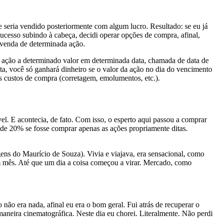
 seria vendido posteriormente com algum lucro. Resultado: se eu já
ucesso subindo à cabeça, decidi operar opções de compra, afinal,
 venda de determinada ação.
a ação a determinado valor em determinada data, chamada de data de
ata, você só ganhará dinheiro se o valor da ação no dia do vencimento
s custos de compra (corretagem, emolumentos, etc.).
l. E acontecia, de fato. Com isso, o esperto aqui passou a comprar
e 20% se fosse comprar apenas as ações propriamente ditas.
gens do Maurício de Souza). Vivia e viajava, era sensacional, como
m mês. Até que um dia a coisa começou a virar. Mercado, como
ão era nada, afinal eu era o bom geral. Fui atrás de recuperar o
aneira cinematográfica. Neste dia eu chorei. Literalmente. Não perdi