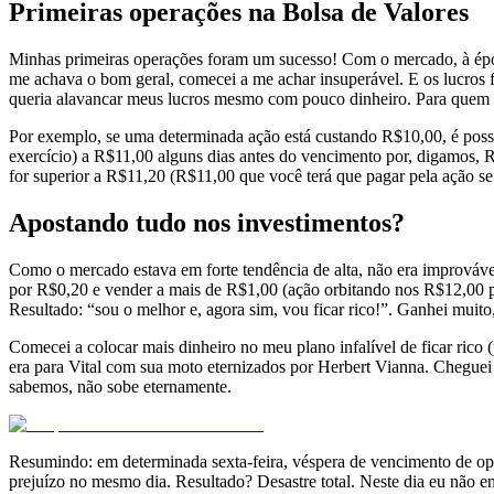
Primeiras operações na Bolsa de Valores
Minhas primeiras operações foram um sucesso! Com o mercado, à época
me achava o bom geral, comecei a me achar insuperável. E os lucros 
queria alavancar meus lucros mesmo com pouco dinheiro. Para quem n
Por exemplo, se uma determinada ação está custando R$10,00, é possí
exercício) a R$11,00 alguns dias antes do vencimento por, digamos, R$
for superior a R$11,20 (R$11,00 que você terá que pagar pela ação se
Apostando tudo nos investimentos?
Como o mercado estava em forte tendência de alta, não era improvável
por R$0,20 e vender a mais de R$1,00 (ação orbitando nos R$12,00 p
Resultado: “sou o melhor e, agora sim, vou ficar rico!”. Ganhei muito
Comecei a colocar mais dinheiro no meu plano infalível de ficar rico 
era para Vital com sua moto eternizados por Herbert Vianna. Cheguei
sabemos, não sobe eternamente.
Resumindo: em determinada sexta-feira, véspera de vencimento de opçõ
prejuízo no mesmo dia. Resultado? Desastre total. Neste dia eu não e