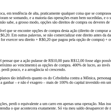
, em tendência de alta, praticamente qualquer coisa que se comprasse
foram se somando, e a maioria das operações eram bem sucedidas, e o s
ão sabe, a grosso modo, opções são direitos de compra ou deveres de
vel que se encontre opções de compra desta ação (direito de comprar 
0,20. Em outras palavras, se não comercializar este direito antes da d
 for exercer seu direito + R$0,20 que pagou pela opção de compra) + o
 pensar que a ação pulasse de R$10,00 para R$12,00 fosse algo possíve
róximo ao vencimento) as opções de compra. 400% de lucro, ao invés d
, perdi pouco, e a arrogância só crescendo.
(planos tão infalíveis quanto os do Cebolinha contra a Mônica, persona
 a ganhar – e não é exagero – mais de 100% do capital investido em u
es, perdi o equivalente a um carro em apenas uma operação. Mas isso n
ntendia o que acontecera exatamente. Só via meu saldo desaparecer de m