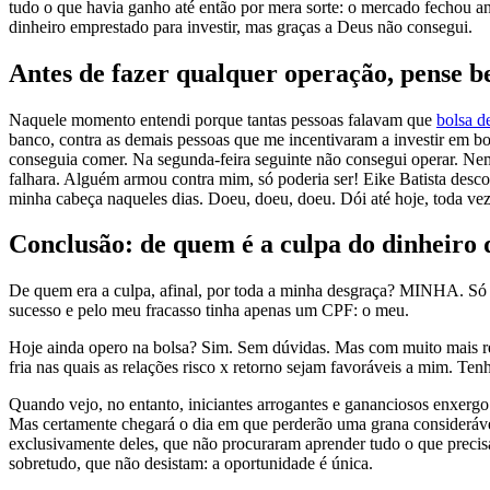
tudo o que havia ganho até então por mera sorte: o mercado fechou a
dinheiro emprestado para investir, mas graças a Deus não consegui.
Antes de fazer qualquer operação, pense 
Naquele momento entendi porque tantas pessoas falavam que
bolsa d
banco, contra as demais pessoas que me incentivaram a investir em bo
conseguia comer. Na segunda-feira seguinte não consegui operar. Nem
falhara. Alguém armou contra mim, só poderia ser! Eike Batista desco
minha cabeça naqueles dias. Doeu, doeu, doeu. Dói até hoje, toda vez
Conclusão: de quem é a culpa do dinheiro 
De quem era a culpa, afinal, por toda a minha desgraça? MINHA. Só 
sucesso e pelo meu fracasso tinha apenas um CPF: o meu.
Hoje ainda opero na bolsa? Sim. Sem dúvidas. Mas com muito mais re
fria nas quais as relações risco x retorno sejam favoráveis a mim. Te
Quando vejo, no entanto, iniciantes arrogantes e gananciosos enxerg
Mas certamente chegará o dia em que perderão uma grana considerável
exclusivamente deles, que não procuraram aprender tudo o que preci
sobretudo, que não desistam: a oportunidade é única.