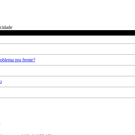
icidade
oblema pra frente?
o
.