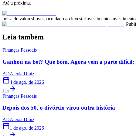
Até a próxima.
bolsa de valores
bovespa
cuidado ao investir
Investimentos
investimento
Publ
Leia também
Finanças Pessoais
Ganhou na bet? Que bom. Agora vem a parte difícil: 
AD
Alexia Diniz
4 de ago. de 2026
Ler
Finanças Pessoais
Depois dos 50, o divórcio virou outra história
AD
Alexia Diniz
1 de ago. de 2026