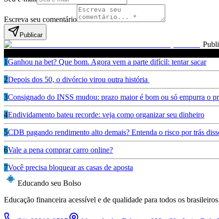
Escreva seu comentário
Publicar
Publ
Leia também
1
Ganhou na bet? Que bom. Agora vem a parte difícil: tentar sacar
2
Depois dos 50, o divórcio virou outra história
3
Consignado do INSS mudou: prazo maior é bom ou só empurra o pr
4
Endividamento bateu recorde: veja como organizar seu dinheiro
5
CDB pagando rendimento alto demais? Entenda o risco por trás diss
6
Vale a pena comprar carro online?
7
Você precisa bloquear as casas de aposta
Educando seu Bolso
Educação financeira acessível e de qualidade para todos os brasileiros