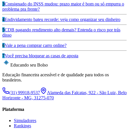
3
Consignado do INSS mudou: prazo maior é bom ou só empurra o
problema pra frente?
4
Endividamento bateu recorde: veja como organizar seu dinheiro
5
CDB pagando rendimento alto demais? Entenda o risco por trás
disso
6
Vale a pena comprar carro online?
7
Você precisa bloquear as casas de aposta
Educando seu Bolso
Educação financeira acessível e de qualidade para todos os
brasileiros.
(31) 99918-9537
Alameda das Falcatas, 922 - São Luiz, Belo
Horizonte - MG, 31275-070
Plataforma
Simuladores
Rankings