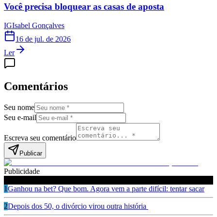
Você precisa bloquear as casas de aposta
IG
Isabel Gonçalves
16 de jul. de 2026
Ler
Comentários
Seu nome
Seu e-mail
Escreva seu comentário
Publicar
Publicidade
Leia também
1
Ganhou na bet? Que bom. Agora vem a parte difícil: tentar sacar
2
Depois dos 50, o divórcio virou outra história