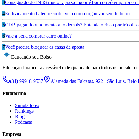
3
Consignado do INSS mudou: prazo maior é bom ou só empurra o pr
4
Endividamento bateu recorde: veja como organizar seu dinheiro
5
CDB pagando rendimento alto demais? Entenda o risco por trás diss
6
Vale a pena comprar carro online?
7
Você precisa bloquear as casas de aposta
Educando seu Bolso
Educação financeira acessível e de qualidade para todos os brasileiros
(31) 99918-9537
Alameda das Falcatas, 922 - São Luiz, Belo
Plataforma
Simuladores
Rankings
Blog
Podcasts
Empresa