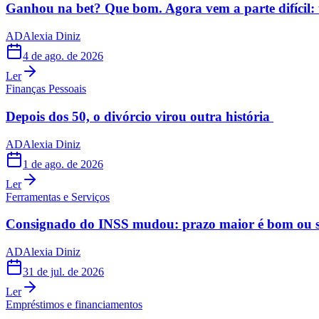
Ganhou na bet? Que bom. Agora vem a parte difícil: 
AD
Alexia Diniz
4 de ago. de 2026
Ler
Finanças Pessoais
Depois dos 50, o divórcio virou outra história
AD
Alexia Diniz
1 de ago. de 2026
Ler
Ferramentas e Serviços
Consignado do INSS mudou: prazo maior é bom ou s
AD
Alexia Diniz
31 de jul. de 2026
Ler
Empréstimos e financiamentos