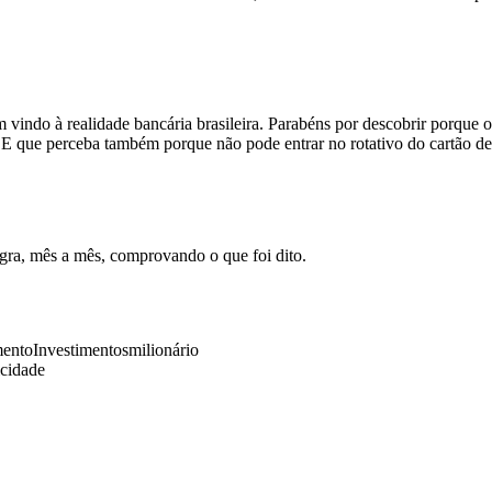
ndo à realidade bancária brasileira. Parabéns por descobrir porque os
s. E que perceba também porque não pode entrar no rotativo do cartão de
tegra, mês a mês, comprovando o que foi dito.
mento
Investimentos
milionário
icidade