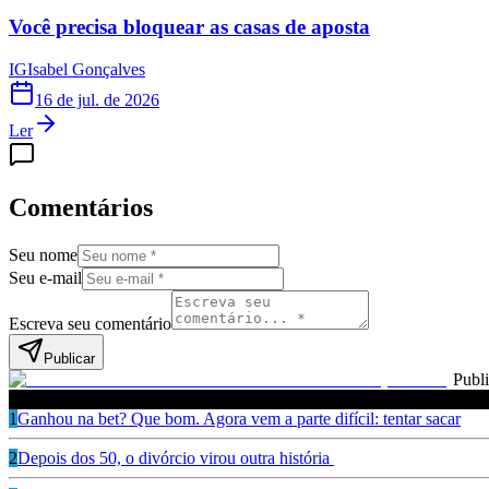
Você precisa bloquear as casas de aposta
IG
Isabel Gonçalves
16 de jul. de 2026
Ler
Comentários
Seu nome
Seu e-mail
Escreva seu comentário
Publicar
Publ
Leia também
1
Ganhou na bet? Que bom. Agora vem a parte difícil: tentar sacar
2
Depois dos 50, o divórcio virou outra história