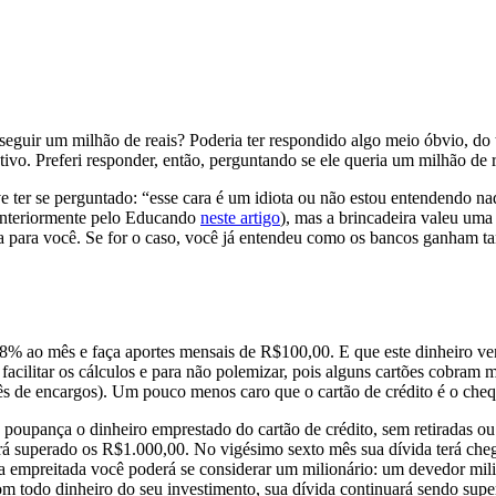
eguir um milhão de reais? Poderia ter respondido algo meio óbvio, do t
ivo. Preferi responder, então, perguntando se ele queria um milhão de 
e ter se perguntado: “esse cara é um idiota ou não estou entendendo na
 anteriormente pelo Educando
neste artigo
), mas a brincadeira valeu uma
a para você. Se for o caso, você já entendeu como os bancos ganham tan
ao mês e faça aportes mensais de R$100,00. E que este dinheiro venha 
ilitar os cálculos e para não polemizar, pois alguns cartões cobram m
s de encargos). Um pouco menos caro que o cartão de crédito é o che
poupança o dinheiro emprestado do cartão de crédito, sem retiradas o
á superado os R$1.000,00. No vigésimo sexto mês sua dívida terá cheg
 empreitada você poderá se considerar um milionário: um devedor mili
 todo dinheiro do seu investimento, sua dívida continuará sendo super