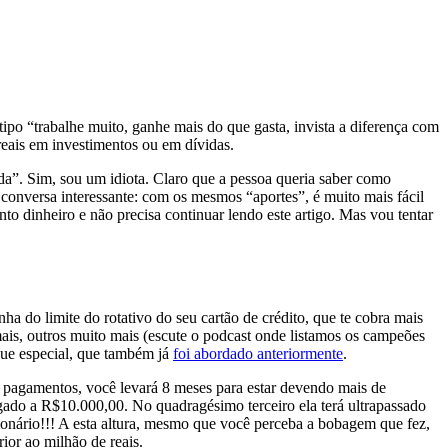
ipo “trabalhe muito, ganhe mais do que gasta, invista a diferença com
reais em investimentos ou em dívidas.
da”. Sim, sou um idiota. Claro que a pessoa queria saber como
 conversa interessante: com os mesmos “aportes”, é muito mais fácil
to dinheiro e não precisa continuar lendo este artigo. Mas vou tentar
do limite do rotativo do seu cartão de crédito, que te cobra mais
ais, outros muito mais (escute o podcast onde listamos os campeões
que especial, que também já
foi abordado anteriormente
.
u pagamentos, você levará 8 meses para estar devendo mais de
ado a R$10.000,00. No quadragésimo terceiro ela terá ultrapassado
onário!!! A esta altura, mesmo que você perceba a bobagem que fez,
ior ao milhão de reais.