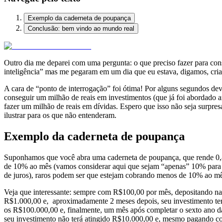
Exemplo da caderneta de poupança
Conclusão: bem vindo ao mundo real
Outro dia me deparei com uma pergunta: o que preciso fazer para cons
inteligência” mas me pegaram em um dia que eu estava, digamos, criat
A cara de “ponto de interrogação” foi ótima! Por alguns segundos dev
conseguir um milhão de reais em investimentos (que já foi abordado
fazer um milhão de reais em dívidas. Espero que isso não seja surpres
ilustrar para os que não entenderam.
Exemplo da caderneta de poupança
Suponhamos que você abra uma caderneta de poupança, que rende 0,8% 
de 10% ao mês (vamos considerar aqui que sejam “apenas” 10% para fac
de juros), raros podem ser que estejam cobrando menos de 10% ao mê
Veja que interessante: sempre com R$100,00 por mês, depositando na 
R$1.000,00 e, aproximadamente 2 meses depois, seu investimento ter
os R$100.000,00 e, finalmente, um mês após completar o sexto ano da
seu investimento não terá atingido R$10.000,00 e, mesmo pagando com