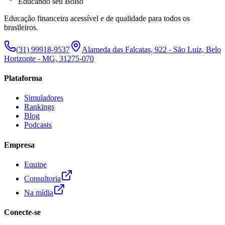
Educando seu Bolso
Educação financeira acessível e de qualidade para todos os
brasileiros.
(31) 99918-9537
Alameda das Falcatas, 922 - São Luiz, Belo
Horizonte - MG, 31275-070
Plataforma
Simuladores
Rankings
Blog
Podcasts
Empresa
Equipe
Consultoria
Na mídia
Conecte-se