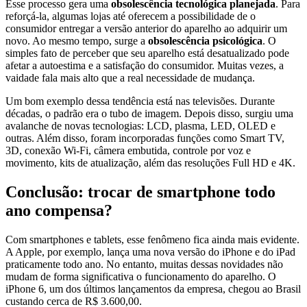
Esse processo gera uma
obsolescência tecnológica planejada
. Para
reforçá-la, algumas lojas até oferecem a possibilidade de o
consumidor entregar a versão anterior do aparelho ao adquirir um
novo. Ao mesmo tempo, surge a
obsolescência psicológica
. O
simples fato de perceber que seu aparelho está desatualizado pode
afetar a autoestima e a satisfação do consumidor. Muitas vezes, a
vaidade fala mais alto que a real necessidade de mudança.
Um bom exemplo dessa tendência está nas televisões. Durante
décadas, o padrão era o tubo de imagem. Depois disso, surgiu uma
avalanche de novas tecnologias: LCD, plasma, LED, OLED e
outras. Além disso, foram incorporadas funções como Smart TV,
3D, conexão Wi-Fi, câmera embutida, controle por voz e
movimento, kits de atualização, além das resoluções Full HD e 4K.
Conclusão: trocar de smartphone todo
ano compensa?
Com smartphones e tablets, esse fenômeno fica ainda mais evidente.
A Apple, por exemplo, lança uma nova versão do iPhone e do iPad
praticamente todo ano. No entanto, muitas dessas novidades não
mudam de forma significativa o funcionamento do aparelho. O
iPhone 6, um dos últimos lançamentos da empresa, chegou ao Brasil
custando cerca de R$ 3.600,00.