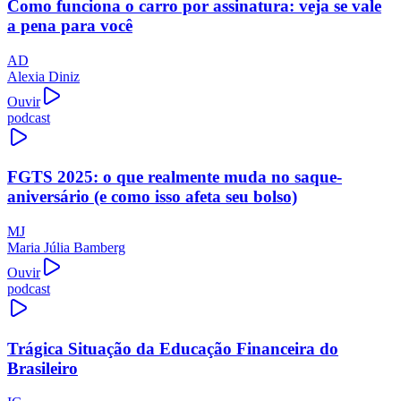
Como funciona o carro por assinatura: veja se vale
a pena para você
AD
Alexia Diniz
Ouvir
podcast
FGTS 2025: o que realmente muda no saque-
aniversário (e como isso afeta seu bolso)
MJ
Maria Júlia Bamberg
Ouvir
podcast
Trágica Situação da Educação Financeira do
Brasileiro