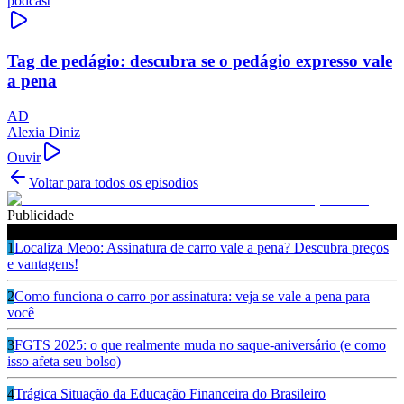
podcast
Tag de pedágio: descubra se o pedágio expresso vale
a pena
AD
Alexia Diniz
Ouvir
Voltar para todos os episodios
Publicidade
Ouça também
1
Localiza Meoo: Assinatura de carro vale a pena? Descubra preços
e vantagens!
2
Como funciona o carro por assinatura: veja se vale a pena para
você
3
FGTS 2025: o que realmente muda no saque-aniversário (e como
isso afeta seu bolso)
4
Trágica Situação da Educação Financeira do Brasileiro