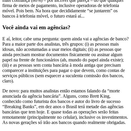
mais confiança (86%) – por incrível que pareça – do que qualquer
firma de meios de pagamento, inclusive operadoras de telefonia
móvel. Pois bem. Na hora que decididamente “se juntarem” os
bancos à telefonia móvel, o futuro estará aí...
Você ainda vai em agências?
E aí, leitor, cabe uma pergunta: quem ainda vai a agências de banco?
Para a maior parte dos analistas, três grupos: (i) as pessoas mais
idosas, não acostumadas a usar meios digitais; (ii) as pessoas que
ainda precisam mostrar documentos fisicamente ou assinar algum
papel na frente de funcionários (ah, mundo do papel ainda existe);
(iii) e as pessoas sem conta bancária à moda antiga que precisam
comparecer a instituições para pagar o que devem, como contas de
serviços públicos (sem esquecer a suculenta comissão dos bancos,
claro).
De novo: para muitos analistas então estamos falando da “morte
anunciada da agência bancária”. Alguns, como Brett King,
conhecido como futurista dos bancos e autor do livro de sucesso
“Breaking Banks”, em dez anos o Brasil terá metade das agências
bancárias que tem hoje. E quase todas as operações serão feitas
remotamente (principalmente no celular), inclusive os investimentos.
As novas gerações só irão aos bancos quando realmente obrigadas.