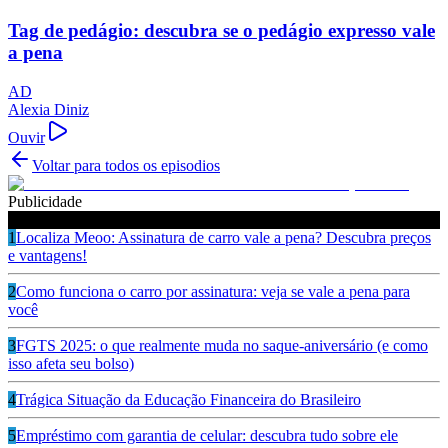
Tag de pedágio: descubra se o pedágio expresso vale
a pena
AD
Alexia Diniz
Ouvir
Voltar para todos os episodios
Publicidade
Ouça também
1
Localiza Meoo: Assinatura de carro vale a pena? Descubra preços
e vantagens!
2
Como funciona o carro por assinatura: veja se vale a pena para
você
3
FGTS 2025: o que realmente muda no saque-aniversário (e como
isso afeta seu bolso)
4
Trágica Situação da Educação Financeira do Brasileiro
5
Empréstimo com garantia de celular: descubra tudo sobre ele