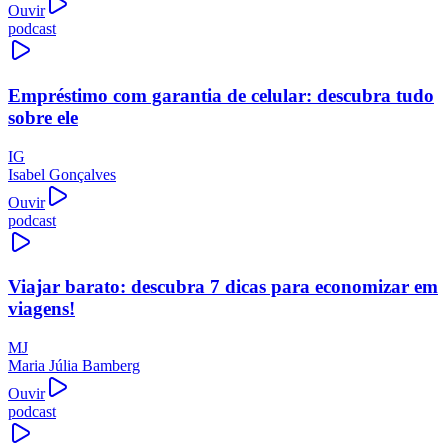
Ouvir
podcast
Empréstimo com garantia de celular: descubra tudo
sobre ele
IG
Isabel Gonçalves
Ouvir
podcast
Viajar barato: descubra 7 dicas para economizar em
viagens!
MJ
Maria Júlia Bamberg
Ouvir
podcast