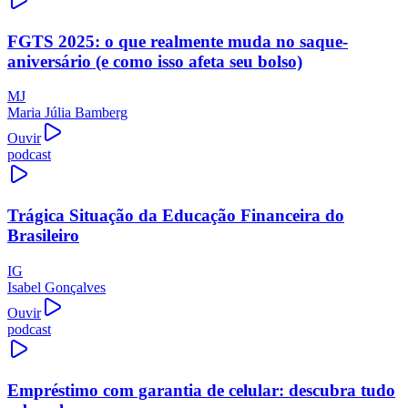
FGTS 2025: o que realmente muda no saque-
aniversário (e como isso afeta seu bolso)
MJ
Maria Júlia Bamberg
Ouvir
podcast
Trágica Situação da Educação Financeira do
Brasileiro
IG
Isabel Gonçalves
Ouvir
podcast
Empréstimo com garantia de celular: descubra tudo