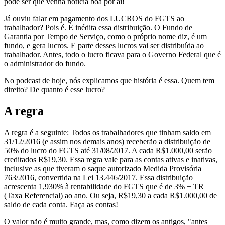
pode ser que venha notícia boa por aí!
Já ouviu falar em pagamento dos LUCROS do FGTS ao
trabalhador? Pois é. É inédita essa distribuição. O Fundo de
Garantia por Tempo de Serviço, como o próprio nome diz, é um
fundo, e gera lucros. E parte desses lucros vai ser distribuída ao
trabalhador. Antes, todo o lucro ficava para o Governo Federal que é
o administrador do fundo.
No podcast de hoje, nós explicamos que história é essa. Quem tem
direito? De quanto é esse lucro?
A regra
A regra é a seguinte: Todos os trabalhadores que tinham saldo em
31/12/2016 (e assim nos demais anos) receberão a distribuição de
50% do lucro do FGTS até 31/08/2017. A cada R$1.000,00 serão
creditados R$19,30. Essa regra vale para as contas ativas e inativas,
inclusive as que tiveram o saque autorizado Medida Provisória
763/2016, convertida na Lei 13.446/2017. Essa distribuição
acrescenta 1,930% à rentabilidade do FGTS que é de 3% + TR
(Taxa Referencial) ao ano. Ou seja, R$19,30 a cada R$1.000,00 de
saldo de cada conta. Faça as contas!
O valor não é muito grande, mas, como dizem os antigos, "antes