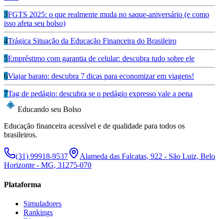
3
FGTS 2025: o que realmente muda no saque-aniversário (e como
isso afeta seu bolso)
4
Trágica Situação da Educação Financeira do Brasileiro
5
Empréstimo com garantia de celular: descubra tudo sobre ele
6
Viajar barato: descubra 7 dicas para economizar em viagens!
7
Tag de pedágio: descubra se o pedágio expresso vale a pena
Educando seu Bolso
Educação financeira acessível e de qualidade para todos os
brasileiros.
(31) 99918-9537
Alameda das Falcatas, 922 - São Luiz, Belo
Horizonte - MG, 31275-070
Plataforma
Simuladores
Rankings