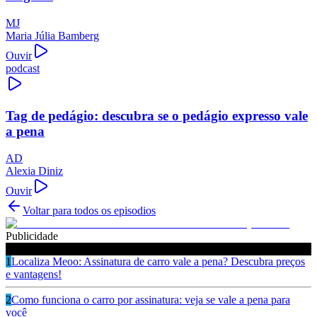
MJ
Maria Júlia Bamberg
Ouvir
podcast
Tag de pedágio: descubra se o pedágio expresso vale
a pena
AD
Alexia Diniz
Ouvir
Voltar para todos os episodios
Publicidade
Ouça também
1
Localiza Meoo: Assinatura de carro vale a pena? Descubra preços
e vantagens!
2
Como funciona o carro por assinatura: veja se vale a pena para
você