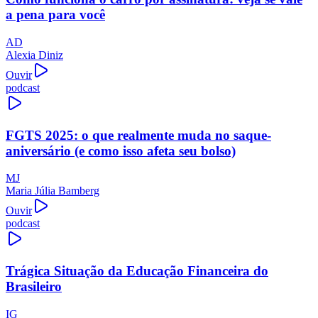
a pena para você
AD
Alexia Diniz
Ouvir
podcast
FGTS 2025: o que realmente muda no saque-
aniversário (e como isso afeta seu bolso)
MJ
Maria Júlia Bamberg
Ouvir
podcast
Trágica Situação da Educação Financeira do
Brasileiro
IG