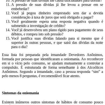
A pressão de suas dívidas lhe causa dificuldades para dormir?
A pressão de suas dívidas já lhe levou a pensar em se
embebedar?
Você já pegou dinheiro emprestado sem dar a devida
consideração à taxa de juros que será obrigado a pagar?
Você geralmente espera uma resposta negativa quando é
submetido a investigação de crédito?
Você já desenvolveu um plano rígido para pagamento de seus
débitos, e rompeu isto sob pressão?
Você justifica suas dívidas falando para si mesmo que é
superior às outras pessoas, e que sairá das dívidas da noite
para o dia?
Essa lista foi preparada pela irmandade Devedores Anônimos,
formada por pessoas que identificaram a oniomania. Ao reconhecer
em si o vício pelo consumo, se ajudam mutuamente a controlar a
compulsão. É estruturada de forma semelhante à dos Alcoólicos
Anônimos. Segundo a irmandade, caso a pessoa responda “sim” a
pelo menos 8 perguntas, é recomendável ficar atento.
.
Sintomas da oniomania
Existem inúmeros outros sintomas de hábitos de consumo pouco