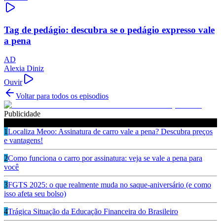
Tag de pedágio: descubra se o pedágio expresso vale
a pena
AD
Alexia Diniz
Ouvir
Voltar para todos os episodios
Publicidade
Ouça também
1
Localiza Meoo: Assinatura de carro vale a pena? Descubra preços
e vantagens!
2
Como funciona o carro por assinatura: veja se vale a pena para
você
3
FGTS 2025: o que realmente muda no saque-aniversário (e como
isso afeta seu bolso)
4
Trágica Situação da Educação Financeira do Brasileiro