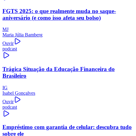
FGTS 2025: o que realmente muda no saque-
aniversário (e como isso afeta seu bolso)
MJ
Maria Júlia Bamberg
Ouvir
podcast
Trágica Situação da Educação Financeira do
Brasileiro
IG
Isabel Gonçalves
Ouvir
podcast
Empréstimo com garantia de celular: descubra tudo
sobre ele