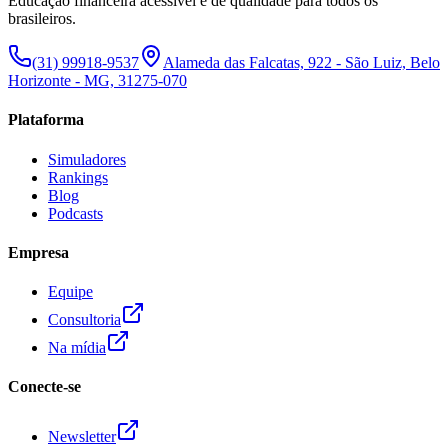
Educação financeira acessível e de qualidade para todos os
brasileiros.
(31) 99918-9537
Alameda das Falcatas, 922 - São Luiz, Belo
Horizonte - MG, 31275-070
Plataforma
Simuladores
Rankings
Blog
Podcasts
Empresa
Equipe
Consultoria
Na mídia
Conecte-se
Newsletter