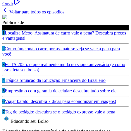
Ouvir
Voltar para todos os episodios
Publicidade
Ouça também
1
Localiza Meoo: Assinatura de carro vale a pena? Descubra preços
e vantagens!
2
Como funciona o carro por assinatura: veja se vale a pena para
você
3
FGTS 2025: o que realmente muda no saque-aniversário (e como
isso afeta seu bolso)
4
Trágica Situação da Educação Financeira do Brasileiro
5
Empréstimo com garantia de celular: descubra tudo sobre ele
6
Viajar barato: descubra 7 dicas para economizar em viagens!
7
Tag de pedágio: descubra se o pedágio expresso vale a pena
Educando seu Bolso