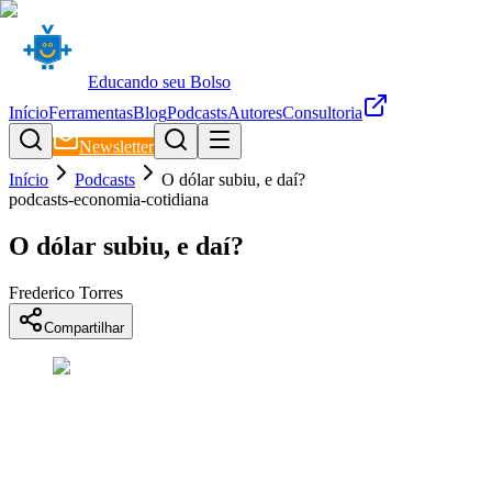
Educando seu Bolso
Início
Ferramentas
Blog
Podcasts
Autores
Consultoria
Newsletter
Início
Podcasts
O dólar subiu, e daí?
podcasts-economia-cotidiana
O dólar subiu, e daí?
Frederico Torres
Compartilhar