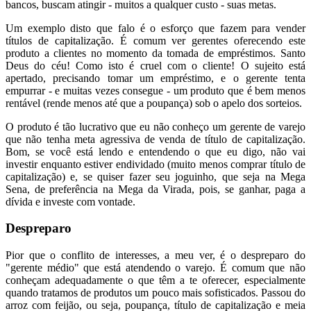
bancos, buscam atingir - muitos a qualquer custo - suas metas.
Um exemplo disto que falo é o esforço que fazem para vender
títulos de capitalização. É comum ver gerentes oferecendo este
produto a clientes no momento da tomada de empréstimos. Santo
Deus do céu! Como isto é cruel com o cliente! O sujeito está
apertado, precisando tomar um empréstimo, e o gerente tenta
empurrar - e muitas vezes consegue - um produto que é bem menos
rentável (rende menos até que a poupança) sob o apelo dos sorteios.
O produto é tão lucrativo que eu não conheço um gerente de varejo
que não tenha meta agressiva de venda de título de capitalização.
Bom, se você está lendo e entendendo o que eu digo, não vai
investir enquanto estiver endividado (muito menos comprar título de
capitalização) e, se quiser fazer seu joguinho, que seja na Mega
Sena, de preferência na Mega da Virada, pois, se ganhar, paga a
dívida e investe com vontade.
Despreparo
Pior que o conflito de interesses, a meu ver, é o despreparo do
"gerente médio" que está atendendo o varejo. É comum que não
conheçam adequadamente o que têm a te oferecer, especialmente
quando tratamos de produtos um pouco mais sofisticados. Passou do
arroz com feijão, ou seja, poupança, título de capitalização e meia