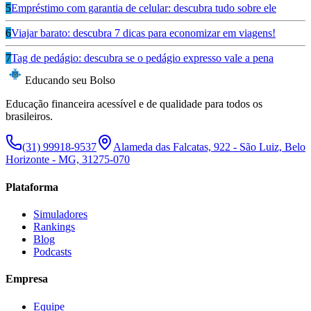
5
Empréstimo com garantia de celular: descubra tudo sobre ele
6
Viajar barato: descubra 7 dicas para economizar em viagens!
7
Tag de pedágio: descubra se o pedágio expresso vale a pena
Educando seu Bolso
Educação financeira acessível e de qualidade para todos os
brasileiros.
(31) 99918-9537
Alameda das Falcatas, 922 - São Luiz, Belo
Horizonte - MG, 31275-070
Plataforma
Simuladores
Rankings
Blog
Podcasts
Empresa
Equipe