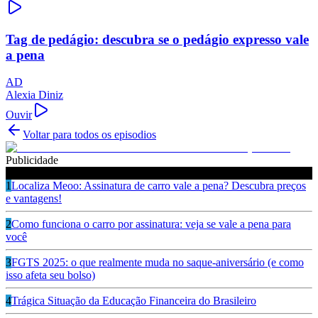
Tag de pedágio: descubra se o pedágio expresso vale
a pena
AD
Alexia Diniz
Ouvir
Voltar para todos os episodios
Publicidade
Ouça também
1
Localiza Meoo: Assinatura de carro vale a pena? Descubra preços
e vantagens!
2
Como funciona o carro por assinatura: veja se vale a pena para
você
3
FGTS 2025: o que realmente muda no saque-aniversário (e como
isso afeta seu bolso)
4
Trágica Situação da Educação Financeira do Brasileiro