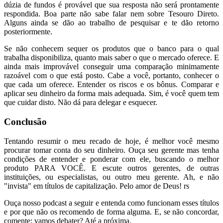
dúzia de fundos é provável que sua resposta não será prontamente
respondida. Boa parte não sabe falar nem sobre Tesouro Direto.
Alguns ainda se dão ao trabalho de pesquisar e te dão retorno
posteriormente.
Se não conhecem sequer os produtos que o banco para o qual
trabalha disponibiliza, quanto mais saber o que o mercado oferece. E
ainda mais improvável conseguir uma comparação minimamente
razoável com o que está posto. Cabe a você, portanto, conhecer o
que cada um oferece. Entender os riscos e os bônus. Comparar e
aplicar seu dinheiro da forma mais adequada. Sim, é você quem tem
que cuidar disto. Não dá para delegar e esquecer.
Conclusão
Tentando resumir o meu recado de hoje, é melhor você mesmo
procurar tomar conta do seu dinheiro. Ouça seu gerente mas tenha
condições de entender e ponderar com ele, buscando o melhor
produto PARA VOCÊ. E escute outros gerentes, de outras
instituições, ou especialistas, ou outro meu gerente. Ah, e não
"invista" em títulos de capitalização. Pelo amor de Deus! rs
Ouça nosso podcast a seguir e entenda como funcionam esses títulos
e por que não os recomendo de forma alguma. E, se não concordar,
comente: vamos debater? Até a próxima.