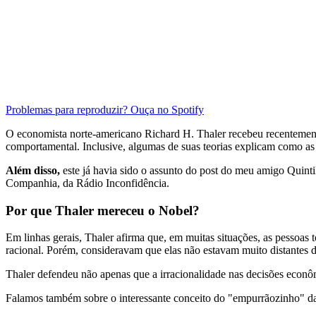
Problemas para reproduzir? Ouça no Spotify
O economista norte-americano Richard H. Thaler recebeu recenteme
comportamental. Inclusive, algumas de suas teorias explicam como as 
Além disso,
este já havia sido o assunto do post do meu amigo Quint
Companhia, da Rádio Inconfidência.
Por que Thaler mereceu o Nobel?
Em linhas gerais, Thaler afirma que, em muitas situações, as pessoas
racional. Porém, consideravam que elas não estavam muito distantes 
Thaler defendeu não apenas que a irracionalidade nas decisões econôm
Falamos também sobre o interessante conceito do "empurrãozinho" da t