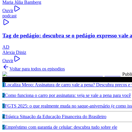
Maria Júlia Bamberg
Ouvir
podcast
Tag de pedágio: descubra se o pedágio expresso vale 
AD
Alexia Diniz
Ouvir
Voltar para todos os episodios
Publ
Ouça também
1
Localiza Meoo: Assinatura de carro vale a pena? Descubra preços e
2
Como funciona o carro por assinatura: veja se vale a pena para você
3
FGTS 2025: o que realmente muda no saque-aniversário (e como isso
4
Trágica Situação da Educação Financeira do Brasileiro
5
Empréstimo com garantia de celular: descubra tudo sobre ele