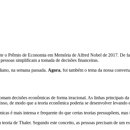
nte o Prêmio de Economia em Memória de Alfred Nobel de 2017. De fa
pessoas simplificam a tomada de decisões financeiras.
iliano, na semana passada.
Agora
, foi também o tema da nossa conver
 tomam decisões econômicas de forma irracional. As linhas principais 
disso, de modo que a teoria econômica poderia se desenvolver levando 
icas é mais intensa e frequente do que certas teorias pressupõem, mas
eoria de Thaler. Segundo este conceito, as pessoas precisam de um estí