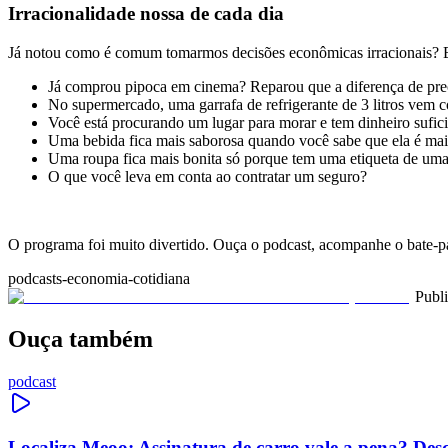
Irracionalidade nossa de cada dia
Já notou como é comum tomarmos decisões econômicas irracionais? 
Já comprou pipoca em cinema? Reparou que a diferença de preç
No supermercado, uma garrafa de refrigerante de 3 litros vem 
Você está procurando um lugar para morar e tem dinheiro sufic
Uma bebida fica mais saborosa quando você sabe que ela é mai
Uma roupa fica mais bonita só porque tem uma etiqueta de um
O que você leva em conta ao contratar um seguro?
.
O programa foi muito divertido. Ouça o podcast, acompanhe o bate-pa
podcasts-economia-cotidiana
Publ
Ouça também
podcast
Localiza Meoo: Assinatura de carro vale a pena? Des