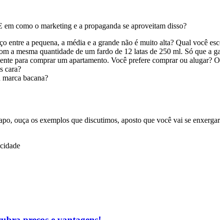
E em como o marketing e a propaganda se aproveitam disso?
o entre a pequena, a média e a grande não é muito alta? Qual você es
com a mesma quantidade de um fardo de 12 latas de 250 ml. Só que a ga
iente para comprar um apartamento. Você prefere comprar ou alugar? O
s cara?
a marca bacana?
po, ouça os exemplos que discutimos, aposto que você vai se enxergar 
icidade
cubra preços e vantagens!