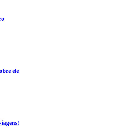
ro
obre ele
viagens!