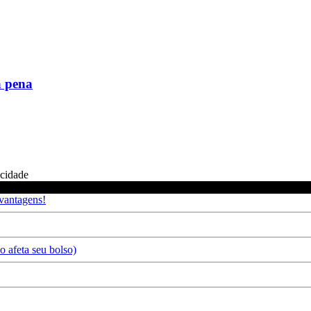
a pena
icidade
 vantagens!
 afeta seu bolso)