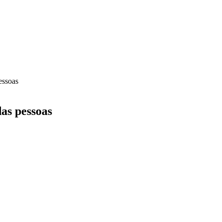
essoas
as pessoas