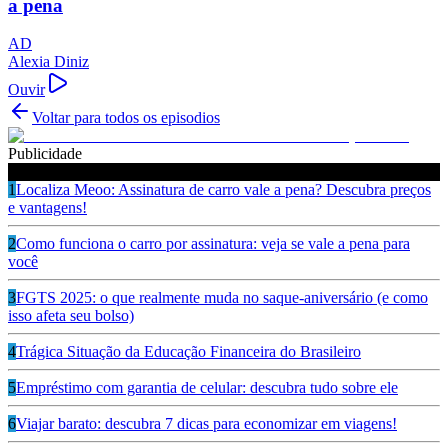
a pena
AD
Alexia Diniz
Ouvir
Voltar para todos os episodios
Publicidade
Ouça também
1
Localiza Meoo: Assinatura de carro vale a pena? Descubra preços
e vantagens!
2
Como funciona o carro por assinatura: veja se vale a pena para
você
3
FGTS 2025: o que realmente muda no saque-aniversário (e como
isso afeta seu bolso)
4
Trágica Situação da Educação Financeira do Brasileiro
5
Empréstimo com garantia de celular: descubra tudo sobre ele
6
Viajar barato: descubra 7 dicas para economizar em viagens!