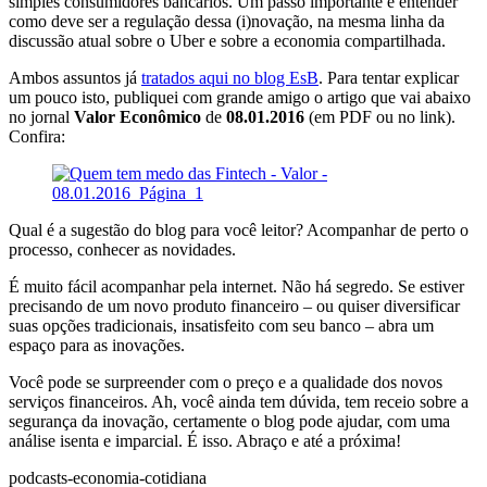
simples consumidores bancários. Um passo importante é entender
como deve ser a regulação dessa (i)novação, na mesma linha da
discussão atual sobre o Uber e sobre a economia compartilhada.
Ambos assuntos já
tratados aqui no blog EsB
. Para tentar explicar
um pouco isto, publiquei com grande amigo o artigo que vai abaixo
no jornal
Valor Econômico
de
08.01.2016
(em PDF ou no link).
Confira:
Qual é a sugestão do blog para você leitor? Acompanhar de perto o
processo, conhecer as novidades.
É muito fácil acompanhar pela internet. Não há segredo. Se estiver
precisando de um novo produto financeiro – ou quiser diversificar
suas opções tradicionais, insatisfeito com seu banco – abra um
espaço para as inovações.
Você pode se surpreender com o preço e a qualidade dos novos
serviços financeiros. Ah, você ainda tem dúvida, tem receio sobre a
segurança da inovação, certamente o blog pode ajudar, com uma
análise isenta e imparcial. É isso. Abraço e até a próxima!
podcasts-economia-cotidiana