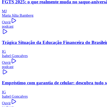
FGTS 2025: o que realmente muda no saque-aniversári
MJ
Maria Júlia Bamberg
Ouvir
podcast
Trágica Situação da Educação Financeira do Brasilei
IG
Isabel Gonçalves
Ouvir
podcast
Empréstimo com garantia de celular: descubra tudo s
IG
Isabel Gonçalves
Ouvir