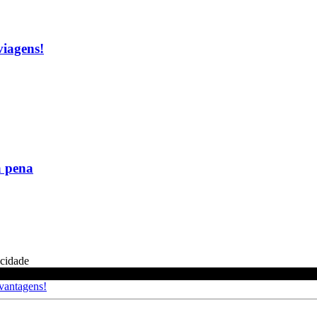
viagens!
a pena
icidade
 vantagens!