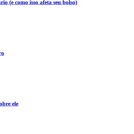
o (e como isso afeta seu bolso)
ro
obre ele