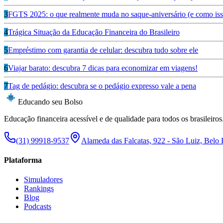
3
FGTS 2025: o que realmente muda no saque-aniversário (e como isso
4
Trágica Situação da Educação Financeira do Brasileiro
5
Empréstimo com garantia de celular: descubra tudo sobre ele
6
Viajar barato: descubra 7 dicas para economizar em viagens!
7
Tag de pedágio: descubra se o pedágio expresso vale a pena
Educando seu Bolso
Educação financeira acessível e de qualidade para todos os brasileiros
(31) 99918-9537
Alameda das Falcatas, 922 - São Luiz, Belo
Plataforma
Simuladores
Rankings
Blog
Podcasts