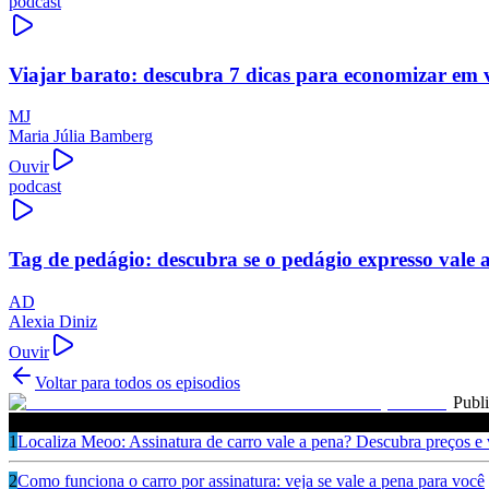
podcast
Viajar barato: descubra 7 dicas para economizar em 
MJ
Maria Júlia Bamberg
Ouvir
podcast
Tag de pedágio: descubra se o pedágio expresso vale 
AD
Alexia Diniz
Ouvir
Voltar para todos os episodios
Publ
Ouça também
1
Localiza Meoo: Assinatura de carro vale a pena? Descubra preços e
2
Como funciona o carro por assinatura: veja se vale a pena para você