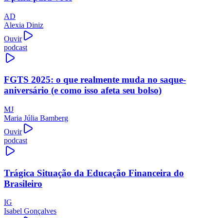
AD
Alexia Diniz
Ouvir
podcast
FGTS 2025: o que realmente muda no saque-
aniversário (e como isso afeta seu bolso)
MJ
Maria Júlia Bamberg
Ouvir
podcast
Trágica Situação da Educação Financeira do
Brasileiro
IG
Isabel Gonçalves