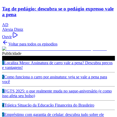
Tag de pedágio: descubra se o pedágio expresso vale
a pena
AD
Alexia Diniz
Ouvir
Voltar para todos os episodios
Publicidade
Ouça também
1
Localiza Meoo: Assinatura de carro vale a pena? Descubra preços
e vantagens!
2
Como funciona o carro por assinatura: veja se vale a pena para
você
3
FGTS 2025: o que realmente muda no saque-aniversário (e como
isso afeta seu bolso)
4
Trágica Situação da Educação Financeira do Brasileiro
5
Empréstimo com garantia de celular: descubra tudo sobre ele