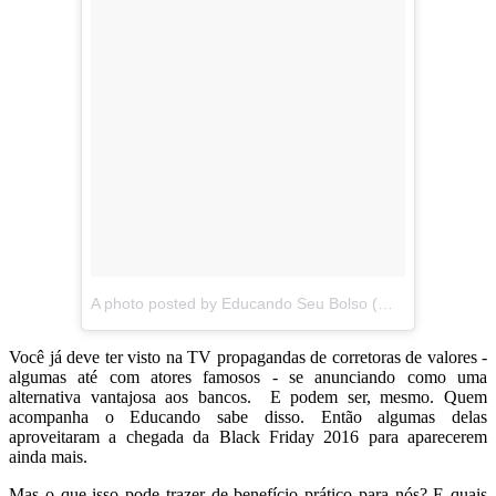
A photo posted by Educando Seu Bolso (@educandoseubolso)
Você já deve ter visto na TV propagandas de corretoras de valores -
algumas até com atores famosos - se anunciando como uma
alternativa vantajosa aos bancos. E podem ser, mesmo. Quem
acompanha o Educando sabe disso. Então algumas delas
aproveitaram a chegada da Black Friday 2016 para aparecerem
ainda mais.
Mas o que isso pode trazer de benefício prático para nós? E quais