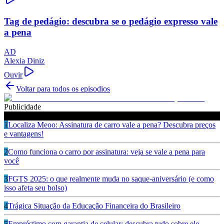
Tag de pedágio: descubra se o pedágio expresso vale
a pena
AD
Alexia Diniz
Ouvir
Voltar para todos os episodios
Publicidade
Ouça também
1
Localiza Meoo: Assinatura de carro vale a pena? Descubra preços
e vantagens!
2
Como funciona o carro por assinatura: veja se vale a pena para
você
3
FGTS 2025: o que realmente muda no saque-aniversário (e como
isso afeta seu bolso)
4
Trágica Situação da Educação Financeira do Brasileiro
5
Empréstimo com garantia de celular: descubra tudo sobre ele