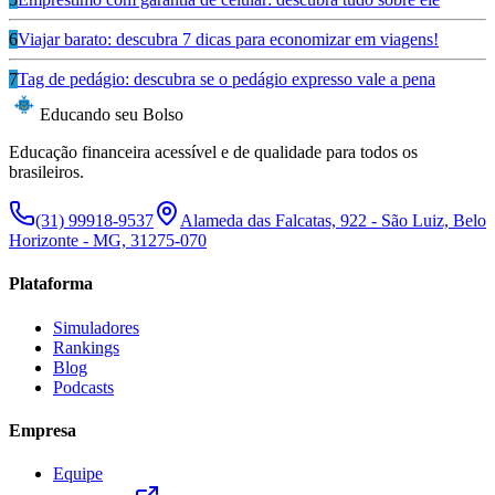
6
Viajar barato: descubra 7 dicas para economizar em viagens!
7
Tag de pedágio: descubra se o pedágio expresso vale a pena
Educando seu Bolso
Educação financeira acessível e de qualidade para todos os
brasileiros.
(31) 99918-9537
Alameda das Falcatas, 922 - São Luiz, Belo
Horizonte - MG, 31275-070
Plataforma
Simuladores
Rankings
Blog
Podcasts
Empresa
Equipe