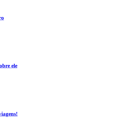
ro
obre ele
viagens!