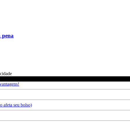
a pena
icidade
 vantagens!
 afeta seu bolso)