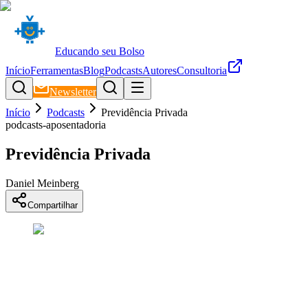
Educando seu Bolso
Início
Ferramentas
Blog
Podcasts
Autores
Consultoria
Newsletter
Início
Podcasts
Previdência Privada
podcasts-aposentadoria
Previdência Privada
Daniel Meinberg
Compartilhar