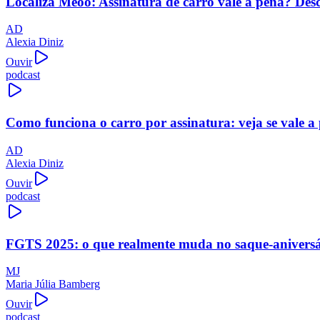
Localiza Meoo: Assinatura de carro vale a pena? Des
AD
Alexia Diniz
Ouvir
podcast
Como funciona o carro por assinatura: veja se vale a
AD
Alexia Diniz
Ouvir
podcast
FGTS 2025: o que realmente muda no saque-aniversári
MJ
Maria Júlia Bamberg
Ouvir
podcast