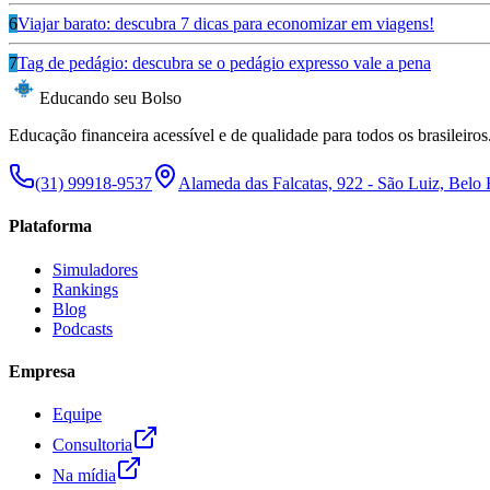
6
Viajar barato: descubra 7 dicas para economizar em viagens!
7
Tag de pedágio: descubra se o pedágio expresso vale a pena
Educando seu Bolso
Educação financeira acessível e de qualidade para todos os brasileiros
(31) 99918-9537
Alameda das Falcatas, 922 - São Luiz, Belo
Plataforma
Simuladores
Rankings
Blog
Podcasts
Empresa
Equipe
Consultoria
Na mídia