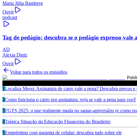
Maria Júlia Bamberg
Ouvir
podcast
Tag de pedágio: descubra se o pedágio expresso vale 
AD
Alexia Diniz
Ouvir
Voltar para todos os episodios
Publ
Ouça também
1
Localiza Meoo: Assinatura de carro vale a pena? Descubra preços e
2
Como funciona o carro por assinatura: veja se vale a pena para você
3
FGTS 2025: o que realmente muda no saque-aniversário (e como isso
4
Trágica Situação da Educação Financeira do Brasileiro
5
Empréstimo com garantia de celular: descubra tudo sobre ele