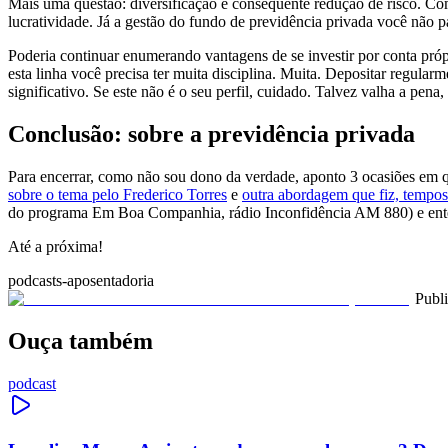
Mais uma questão: diversificação e consequente redução de risco. Co
lucratividade. Já a gestão do fundo de previdência privada você não pa
Poderia continuar enumerando vantagens de se investir por conta própr
esta linha você precisa ter muita disciplina. Muita. Depositar regular
significativo. Se este não é o seu perfil, cuidado. Talvez valha a pena
Conclusão: sobre a previdência privada
Para encerrar, como não sou dono da verdade, aponto 3 ocasiões em q
sobre o tema pelo Frederico Torres
e
outra abordagem que fiz, tempos 
do programa Em Boa Companhia, rádio Inconfidência AM 880) e ente
Até a próxima!
podcasts-aposentadoria
Publ
Ouça também
podcast