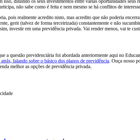
m isso, diluindo os seus investimentos entre várias oportunidades se
rticipa, não sabe como é feita e nem mesmo se há conflitos de interesse 
ia, pois realmente acredito nisto, mas acredito que não poderia encerr
mente, gerir (talvez de forma terceirizada) constantemente e não sucumbi
, sim, investir em uma previdência privada. Vai render menos, vai te cust
ue a questão previdenciária foi abordada anteriormente aqui no Educan
atrás, falando sobre o básico dos planos de previdência
. Ouça nosso p
nda melhor as opções de previdência privada.
icidade