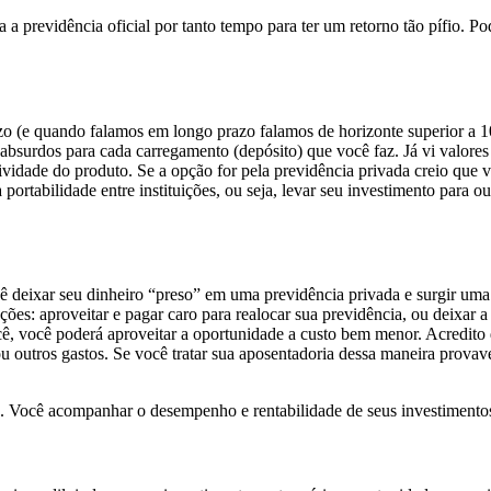
a previdência oficial por tanto tempo para ter um retorno tão pífio. 
zo (e quando falamos em longo prazo falamos de horizonte superior a 10
absurdos para cada carregamento (depósito) que você faz. Já vi valores
ividade do produto. Se a opção for pela previdência privada creio que v
a portabilidade entre instituições, ou seja, levar seu investimento par
 deixar seu dinheiro “preso” em uma previdência privada e surgir uma 
pções: aproveitar e pagar caro para realocar sua previdência, ou deixar
cê, você poderá aproveitar a oportunidade a custo bem menor. Acredito 
ou outros gastos. Se você tratar sua aposentadoria dessa maneira prova
 Você acompanhar o desempenho e rentabilidade de seus investimentos,