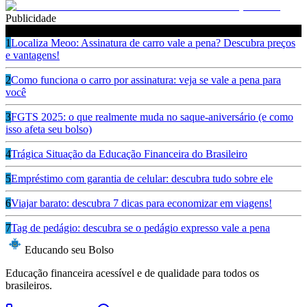
Publicidade
Ouça também
1
Localiza Meoo: Assinatura de carro vale a pena? Descubra preços
e vantagens!
2
Como funciona o carro por assinatura: veja se vale a pena para
você
3
FGTS 2025: o que realmente muda no saque-aniversário (e como
isso afeta seu bolso)
4
Trágica Situação da Educação Financeira do Brasileiro
5
Empréstimo com garantia de celular: descubra tudo sobre ele
6
Viajar barato: descubra 7 dicas para economizar em viagens!
7
Tag de pedágio: descubra se o pedágio expresso vale a pena
Educando seu Bolso
Educação financeira acessível e de qualidade para todos os
brasileiros.