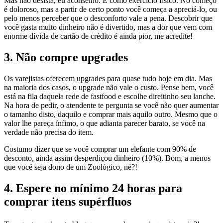
Mas não desista, eu aconselho. É como exercício físico. No começo
é doloroso, mas a partir de certo ponto você começa a apreciá-lo, ou
pelo menos perceber que o desconforto vale a pena. Descobrir que
você gasta muito dinheiro não é divertido, mas a dor que vem com
enorme dívida de cartão de crédito é ainda pior, me acredite!
3. Não compre upgrades
Os varejistas oferecem upgrades para quase tudo hoje em dia. Mas
na maioria dos casos, o upgrade não vale o custo. Pense bem, você
está na fila daquela rede de fastfood e escolhe direitinho seu lanche.
Na hora de pedir, o atendente te pergunta se você não quer aumentar
o tamanho disto, daquilo e comprar mais aquilo outro. Mesmo que o
valor lhe pareça ínfimo, o que adianta parecer barato, se você na
verdade não precisa do item.
Costumo dizer que se você comprar um elefante com 90% de
desconto, ainda assim desperdiçou dinheiro (10%). Bom, a menos
que você seja dono de um Zoológico, né?!
4. Espere no mínimo 24 horas para
comprar itens supérfluos