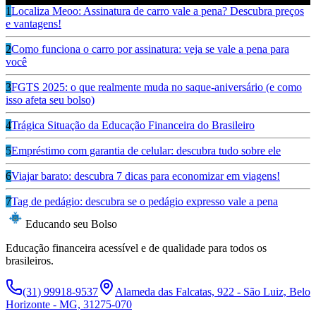
1
Localiza Meoo: Assinatura de carro vale a pena? Descubra preços
e vantagens!
2
Como funciona o carro por assinatura: veja se vale a pena para
você
3
FGTS 2025: o que realmente muda no saque-aniversário (e como
isso afeta seu bolso)
4
Trágica Situação da Educação Financeira do Brasileiro
5
Empréstimo com garantia de celular: descubra tudo sobre ele
6
Viajar barato: descubra 7 dicas para economizar em viagens!
7
Tag de pedágio: descubra se o pedágio expresso vale a pena
Educando seu Bolso
Educação financeira acessível e de qualidade para todos os
brasileiros.
(31) 99918-9537
Alameda das Falcatas, 922 - São Luiz, Belo
Horizonte - MG, 31275-070