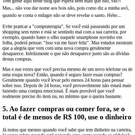
Tem gente aqui neste blog que espera bem mais que isto, viu?!
Mas... não vou dar nome aos bois não, pois como diz a minha avó,
quando se conta o milagre não se deve revelar o santo. Hehe...
Evite praticar a "compraterapia". Se você está passeando por um
shopping sem rumo e está se sentindo mal com a sua carreira, por
exemplo, quando bater o olho naquele smartphone novinho em
folha, poderá pensar: "Isso vai me fazer feliz". Mas estudos mostram
que a alegria que vem com uma nova compra geralmente
desaparece. Infelizmente o que não desaparece junto são as dívidas
destas compras.
Mas e nas vezes que você precisa mesmo de um novo telefone ou de
uma roupa nova? Então, quando é seguro fazer essas compras?
Geralmente quando você levar pelo menos 24 horas para pensar
sobre isso. Depois de 24 horas, você provavelmente não estará mais
fazendo uma compra emocional. É mais provável que você
realmente precise do item ou, no mínimo que o queira bastante.
5. Ao fazer compras ou comer fora, se o
total é de menos de R$ 100, use o dinheiro
Já notou que mesmo quando você sabe que tem dinheiro na carteira,