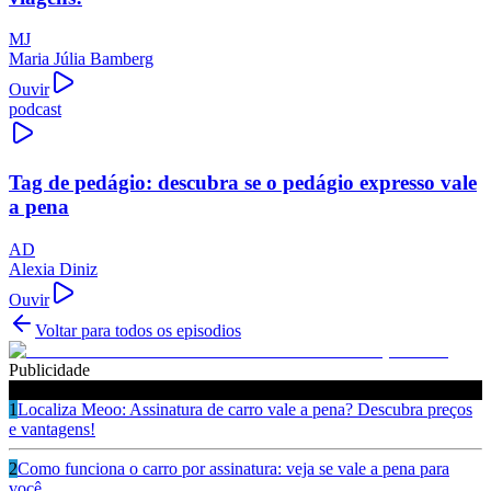
MJ
Maria Júlia Bamberg
Ouvir
podcast
Tag de pedágio: descubra se o pedágio expresso vale
a pena
AD
Alexia Diniz
Ouvir
Voltar para todos os episodios
Publicidade
Ouça também
1
Localiza Meoo: Assinatura de carro vale a pena? Descubra preços
e vantagens!
2
Como funciona o carro por assinatura: veja se vale a pena para
você