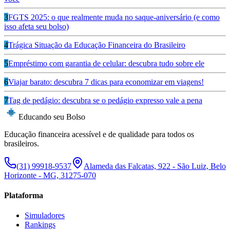
3
FGTS 2025: o que realmente muda no saque-aniversário (e como
isso afeta seu bolso)
4
Trágica Situação da Educação Financeira do Brasileiro
5
Empréstimo com garantia de celular: descubra tudo sobre ele
6
Viajar barato: descubra 7 dicas para economizar em viagens!
7
Tag de pedágio: descubra se o pedágio expresso vale a pena
Educando seu Bolso
Educação financeira acessível e de qualidade para todos os
brasileiros.
(31) 99918-9537
Alameda das Falcatas, 922 - São Luiz, Belo
Horizonte - MG, 31275-070
Plataforma
Simuladores
Rankings