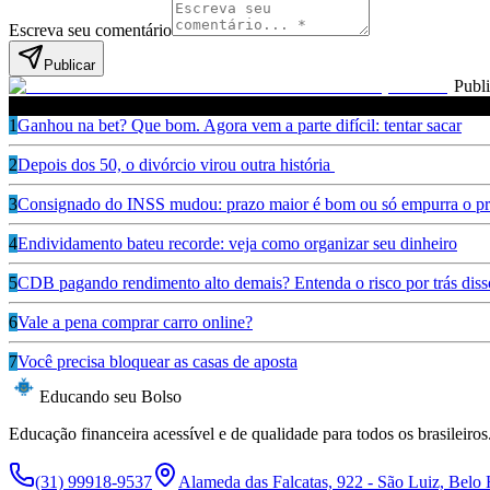
Escreva seu comentário
Publicar
Publ
Leia também
1
Ganhou na bet? Que bom. Agora vem a parte difícil: tentar sacar
2
Depois dos 50, o divórcio virou outra história
3
Consignado do INSS mudou: prazo maior é bom ou só empurra o pr
4
Endividamento bateu recorde: veja como organizar seu dinheiro
5
CDB pagando rendimento alto demais? Entenda o risco por trás diss
6
Vale a pena comprar carro online?
7
Você precisa bloquear as casas de aposta
Educando seu Bolso
Educação financeira acessível e de qualidade para todos os brasileiros
(31) 99918-9537
Alameda das Falcatas, 922 - São Luiz, Belo