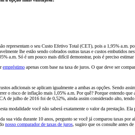
 não representam o seu Custo Efetivo Total (CET), pois a 1,95% a.m. 
velmente lhe estão sendo cobrados outras taxas e custos embutidos ne
 a.m. Só é um pouco mais difícil demonstrar, pois é preciso estimar 
ar
empréstimo
apenas com base na taxa de juros. O que deve ser compa
 custos adicionais se aplicam igualmente a ambas as opções. Sendo assi
rer o risco de inflação mais 1,05% a.m. Por quê? Porque entendo que a 
 IPCA de julho de 2016 foi de 0,52%, ainda assim considerado alto, tendo
nesta modalidade você não saberá exatamente o valor da prestação. Ela
e da sua vida durante 10 anos, pergunto se você já comparou taxas por a
 do
nosso comparador de taxas de juros
, sugiro que os consulte antes de