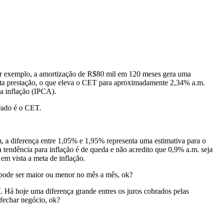
por exemplo, a amortização de R$80 mil em 120 meses gera uma
sta prestação, o que eleva o CET para aproximadamente 2,34% a.m.
a inflação (IPCA).
rado é o CET.
m, a diferença entre 1,05% e 1,95% representa uma estimativa para o
tendência para inflação é de queda e não acredito que 0,9% a.m. seja
 em vista a meta de inflação.
 pode ser maior ou menor no mês a mês, ok?
í. Há hoje uma diferença grande entres os juros cobrados pelas
 fechar negócio, ok?