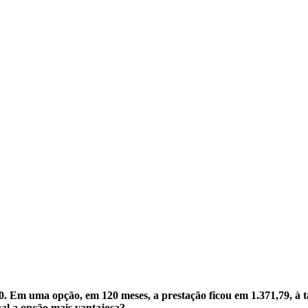
0. Em uma opção, em 120 meses, a prestação ficou em 1.371,79, à
ual a opção mais vantajosa?