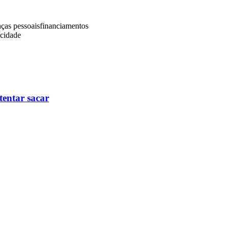
nças pessoais
financiamentos
icidade
tentar sacar