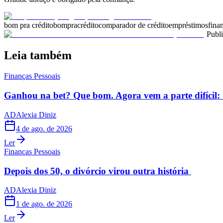
bom pra crédito
bompracrédito
comparador de crédito
empréstimos
fina
Publ
Leia também
Finanças Pessoais
Ganhou na bet? Que bom. Agora vem a parte difícil: 
AD
Alexia Diniz
4 de ago. de 2026
Ler
Finanças Pessoais
Depois dos 50, o divórcio virou outra história
AD
Alexia Diniz
1 de ago. de 2026
Ler