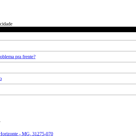
icidade
oblema pra frente?
o
.
 Horizonte - MG, 31275-070