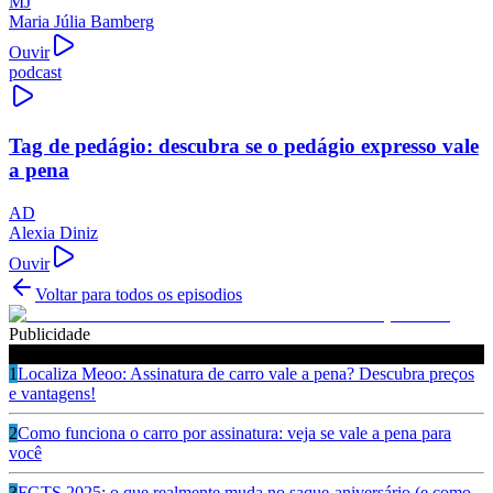
MJ
Maria Júlia Bamberg
Ouvir
podcast
Tag de pedágio: descubra se o pedágio expresso vale
a pena
AD
Alexia Diniz
Ouvir
Voltar para todos os episodios
Publicidade
Ouça também
1
Localiza Meoo: Assinatura de carro vale a pena? Descubra preços
e vantagens!
2
Como funciona o carro por assinatura: veja se vale a pena para
você
3
FGTS 2025: o que realmente muda no saque-aniversário (e como