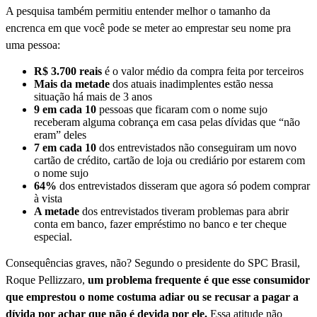
A pesquisa também permitiu entender melhor o tamanho da
encrenca em que você pode se meter ao emprestar seu nome pra
uma pessoa:
R$ 3.700 reais
é o valor médio da compra feita por terceiros
Mais da metade
dos atuais inadimplentes estão nessa
situação há mais de 3 anos
9 em cada 10
pessoas que ficaram com o nome sujo
receberam alguma cobrança em casa pelas dívidas que “não
eram” deles
7 em cada 10
dos entrevistados não conseguiram um novo
cartão de crédito, cartão de loja ou crediário por estarem com
o nome sujo
64%
dos entrevistados disseram que agora só podem comprar
à vista
A metade
dos entrevistados tiveram problemas para abrir
conta em banco, fazer empréstimo no banco e ter cheque
especial.
Consequências graves, não?
Segundo o presidente do SPC Brasil,
Roque Pellizzaro,
um problema frequente é que esse consumidor
que emprestou o nome costuma adiar ou se recusar a pagar a
dívida por achar que não é devida por ele.
Essa atitude não