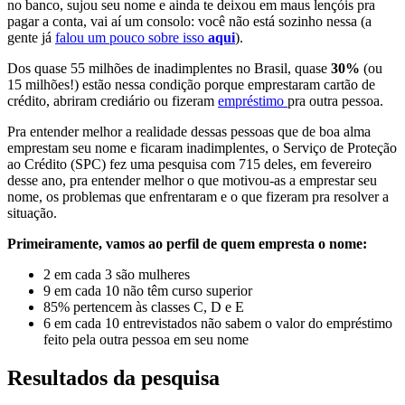
no banco, sujou seu nome e ainda te deixou em maus lençóis pra
pagar a conta, vai aí um consolo: você não está sozinho nessa (a
gente já
falou um pouco sobre isso
aqui
).
Dos quase 55 milhões de inadimplentes no Brasil, quase
30%
(ou
15 milhões!) estão nessa condição porque emprestaram cartão de
crédito, abriram crediário ou fizeram
empréstimo
pra outra pessoa.
Pra entender melhor a realidade dessas pessoas que de boa alma
emprestam seu nome e ficaram inadimplentes, o Serviço de Proteção
ao Crédito (SPC) fez uma pesquisa com 715 deles, em fevereiro
desse ano, pra entender melhor o que motivou-as a emprestar seu
nome, os problemas que enfrentaram e o que fizeram pra resolver a
situação.
Primeiramente, vamos ao perfil de quem empresta o nome:
2 em cada 3 são mulheres
9 em cada 10 não têm curso superior
85% pertencem às classes C, D e E
6 em cada 10 entrevistados não sabem o valor do empréstimo
feito pela outra pessoa em seu nome
Resultados da pesquisa