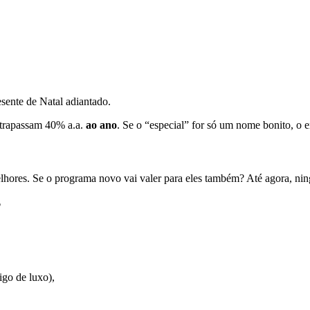
sente de Natal adiantado.
ltrapassam 40% a.a.
ao ano
. Se o “especial” for só um nome bonito, o e
melhores. Se o programa novo vai valer para eles também? Até agora, ni
?
igo de luxo),