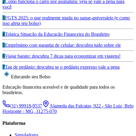
2
Como funciona o carro por assinatura: veja se vale a pena para
você
3
FGTS 2025: o que realmente muda no saque-aniversário (e como
isso afeta seu bolso)
4
Trágica Situação da Educação Financeira do Brasileiro
5
Empréstimo com garantia de celular: descubra tudo sobre ele
6
Viajar barato: descubra 7 dicas para economizar em viagens!
7
Tag de pedágio: descubra se o pedágio expresso vale a pena
Educando seu Bolso
Educação financeira acessível e de qualidade para todos os
brasileiros.
(31) 99918-9537
Alameda das Falcatas, 922 - São Luiz, Belo
Horizonte - MG, 31275-070
Plataforma
Simuladores