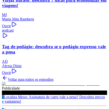
Viajar barato: descubra 7 dicas para economizar em
viagens!
MJ
Maria Júlia Bamberg
Ouvir
podcast
Tag de pedágio: descubra se o pedágio expresso vale
a pena
AD
Alexia Diniz
Ouvir
Voltar para todos os episodios
Publicidade
Ouça também
1
Localiza Meoo: Assinatura de carro vale a pena? Descubra preços
e vantagens!