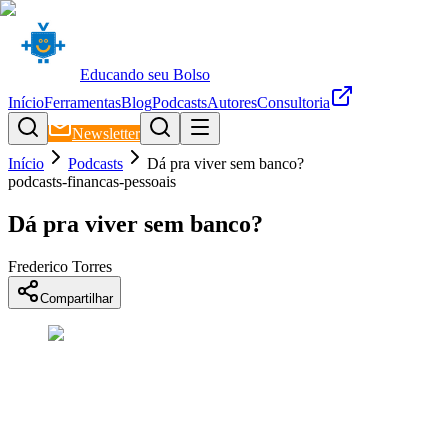
Educando seu Bolso
Início
Ferramentas
Blog
Podcasts
Autores
Consultoria
Newsletter
Início
Podcasts
Dá pra viver sem banco?
podcasts-financas-pessoais
Dá pra viver sem banco?
Frederico Torres
Compartilhar