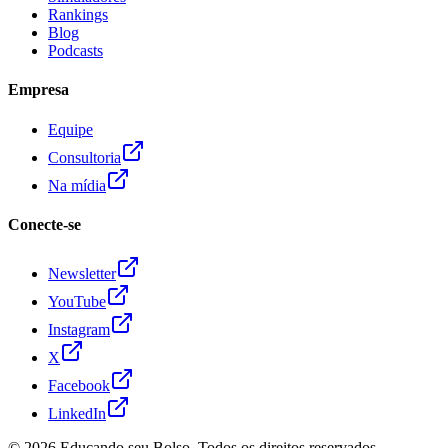
Rankings
Blog
Podcasts
Empresa
Equipe
Consultoria
Na mídia
Conecte-se
Newsletter
YouTube
Instagram
X
Facebook
LinkedIn
© 2026
Educando seu Bolso
. Todos os direitos reservados.