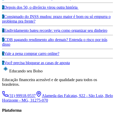
2
Depois dos 50, o divórcio virou outra história
3
Consignado do INSS mudou: prazo maior é bom ou só empurra o
problema pra frente?
4
Endividamento bateu recorde: veja como organizar seu dinheiro
5
CDB pagando rendimento alto demais? Entenda o risco por trás
disso
6
Vale a pena comprar carro online?
7
Você precisa bloquear as casas de aposta
Educando seu Bolso
Educação financeira acessível e de qualidade para todos os
brasileiros.
(31) 99918-9537
Alameda das Falcatas, 922 - São Luiz, Belo
Horizonte - MG, 31275-070
Plataforma