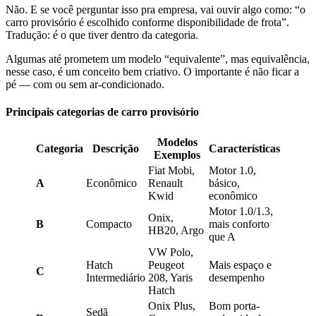
Não. E se você perguntar isso pra empresa, vai ouvir algo como: “o
carro provisório é escolhido conforme disponibilidade de frota”.
Tradução: é o que tiver dentro da categoria.
Algumas até prometem um modelo “equivalente”, mas equivalência,
nesse caso, é um conceito bem criativo. O importante é não ficar a
pé — com ou sem ar-condicionado.
Principais categorias de carro provisório
Modelos
Categoria
Descrição
Características
Exemplos
Fiat Mobi,
Motor 1.0,
A
Econômico
Renault
básico,
Kwid
econômico
Motor 1.0/1.3,
Onix,
B
Compacto
mais conforto
HB20, Argo
que A
VW Polo,
Hatch
Peugeot
Mais espaço e
C
Intermediário
208, Yaris
desempenho
Hatch
Onix Plus,
Bom porta-
Sedã