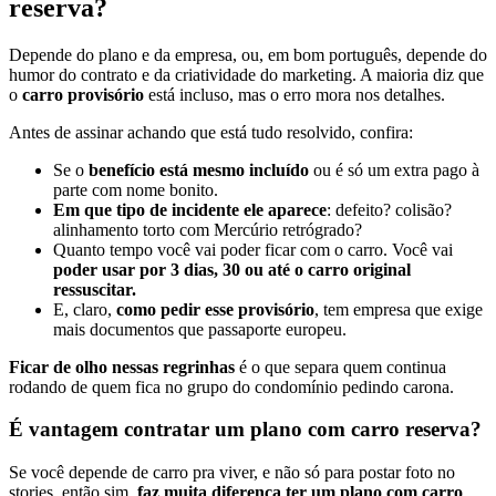
reserva?
Depende do plano e da empresa, ou, em bom português, depende do
humor do contrato e da criatividade do marketing. A maioria diz que
o
carro provisório
está incluso, mas o erro mora nos detalhes.
Antes de assinar achando que está tudo resolvido, confira:
Se o
benefício está mesmo incluído
ou é só um extra pago à
parte com nome bonito.
Em que tipo de incidente ele aparece
: defeito? colisão?
alinhamento torto com Mercúrio retrógrado?
Quanto tempo você vai poder ficar com o carro. Você vai
poder usar por 3 dias, 30 ou até o carro original
ressuscitar.
E, claro,
como pedir esse provisório
, tem empresa que exige
mais documentos que passaporte europeu.
Ficar de olho nessas regrinhas
é o que separa quem continua
rodando de quem fica no grupo do condomínio pedindo carona.
É vantagem contratar um plano com carro reserva?
Se você depende de carro pra viver, e não só para postar foto no
stories, então sim,
faz muita diferença ter um plano com carro