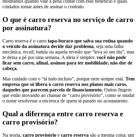
mostramos quando vale a pena contar com esse benefício e quais
cuidados tomar antes de assinar o contrato.
O que é carro reserva no serviço de carro
por assinatura?
Carro reserva é o carro
tapa-buraco que salva sua rotina quando
o veículo da assinatura decide dar problema
, seja uma falha
mecânica,
recall
, batida ou aquela revisão que “leva só um dia”, mas
te deixa a pé por uma semana. A ideia é simples:
você não pode
ficar sem carro, afinal, assinou para ter mobilidade, não dor de
cabeça.
Mas cuidado com o “tá tudo incluso”, porque nem sempre está.
Tem
empresa que só libera o carro reserva nos planos mais caros,
daqueles que parecem parcela de financiamento.
Outras fingem
que estão inovando ao chamar de “carro provisório”, como se mudar
o nome resolvesse a encrenca de quem tá parado no acostamento.
Qual a diferença entre carro reserva e
carro provisório?
Na teoria,
carro provisório
e
carro reserva
são a mesma coisa: um