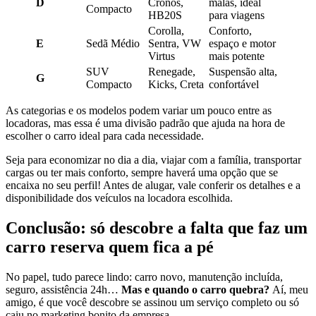
D
Cronos,
malas, ideal
Compacto
HB20S
para viagens
Corolla,
Conforto,
E
Sedã Médio
Sentra, VW
espaço e motor
Virtus
mais potente
SUV
Renegade,
Suspensão alta,
G
Compacto
Kicks, Creta
confortável
As categorias e os modelos podem variar um pouco entre as
locadoras, mas essa é uma divisão padrão que ajuda na hora de
escolher o carro ideal para cada necessidade.
Seja para economizar no dia a dia, viajar com a família, transportar
cargas ou ter mais conforto, sempre haverá uma opção que se
encaixa no seu perfil! Antes de alugar, vale conferir os detalhes e a
disponibilidade dos veículos na locadora escolhida.
Conclusão: só descobre a falta que faz um
carro reserva quem fica a pé
No papel, tudo parece lindo: carro novo, manutenção incluída,
seguro, assistência 24h…
Mas e quando o carro quebra?
Aí, meu
amigo, é que você descobre se assinou um serviço completo ou só
caiu no marketing bonito da empresa.