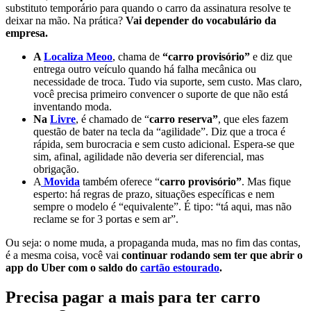
substituto temporário para quando o carro da assinatura resolve te
deixar na mão. Na prática?
Vai depender do vocabulário da
empresa.
A
Localiza Meoo
, chama de
“carro provisório”
e diz que
entrega outro veículo quando há falha mecânica ou
necessidade de troca. Tudo via suporte, sem custo. Mas claro,
você precisa primeiro convencer o suporte de que não está
inventando moda.
Na
Livre
, é chamado de “
carro reserva”
, que eles fazem
questão de bater na tecla da “agilidade”. Diz que a troca é
rápida, sem burocracia e sem custo adicional. Espera-se que
sim, afinal, agilidade não deveria ser diferencial, mas
obrigação.
A
Movida
também oferece “
carro provisório”
. Mas fique
esperto: há regras de prazo, situações específicas e nem
sempre o modelo é “equivalente”. É tipo: “tá aqui, mas não
reclame se for 3 portas e sem ar”.
Ou seja: o nome muda, a propaganda muda, mas no fim das contas,
é a mesma coisa, você vai
continuar rodando sem ter que abrir o
app do Uber com o saldo do
cartão estourado
.
Precisa pagar a mais para ter carro