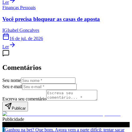
Ler
Finanças Pessoais
Você precisa bloquear as casas de aposta
IG
Isabel Gonçalves
16 de jul. de 2026
Ler
Comentários
Seu nome
Seu e-mail
Escreva seu comentário
Publicar
Publicidade
Leia também
1
Ganhou na bet? Que bom. Agora vem a parte difícil: tentar sacar