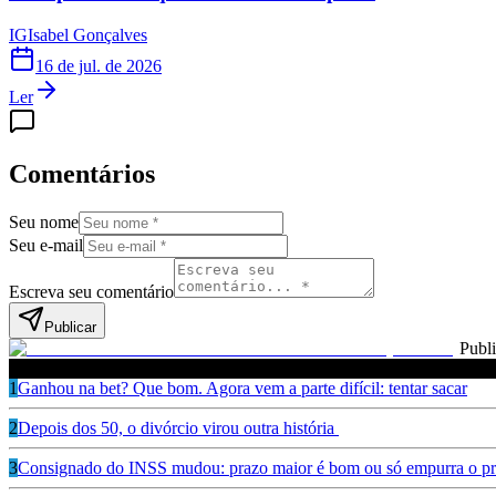
IG
Isabel Gonçalves
16 de jul. de 2026
Ler
Comentários
Seu nome
Seu e-mail
Escreva seu comentário
Publicar
Publ
Leia também
1
Ganhou na bet? Que bom. Agora vem a parte difícil: tentar sacar
2
Depois dos 50, o divórcio virou outra história
3
Consignado do INSS mudou: prazo maior é bom ou só empurra o pr