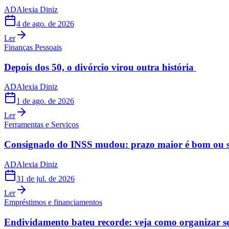
AD
Alexia Diniz
4 de ago. de 2026
Ler
Finanças Pessoais
Depois dos 50, o divórcio virou outra história
AD
Alexia Diniz
1 de ago. de 2026
Ler
Ferramentas e Serviços
Consignado do INSS mudou: prazo maior é bom ou s
AD
Alexia Diniz
31 de jul. de 2026
Ler
Empréstimos e financiamentos
Endividamento bateu recorde: veja como organizar s