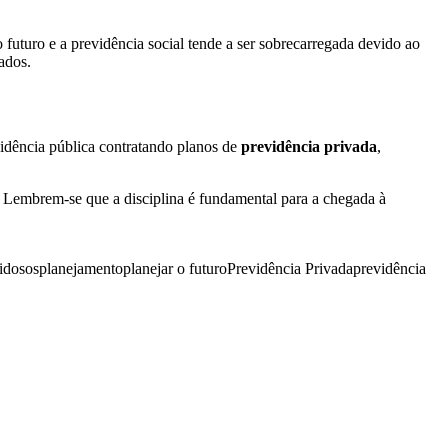
futuro e a previdência social tende a ser sobrecarregada devido ao
ados.
idência pública contratando planos de
previdência privada
,
. Lembrem-se que a disciplina é fundamental para a chegada à
idosos
planejamento
planejar o futuro
Previdência Privada
previdência