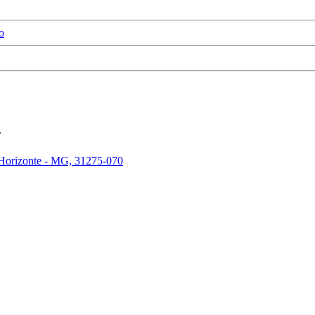
o
.
 Horizonte - MG, 31275-070