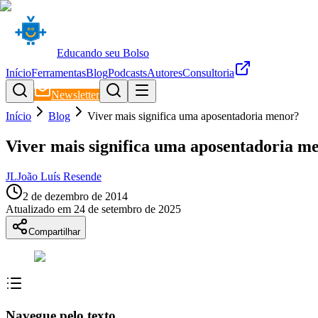
Educando seu Bolso
Início
Ferramentas
Blog
Podcasts
Autores
Consultoria
Newsletter
Início
Blog
Viver mais significa uma aposentadoria menor?
Viver mais significa uma aposentadoria m
JL
João Luís Resende
2 de dezembro de 2014
Atualizado em
24 de setembro de 2025
Compartilhar
Navegue pelo texto