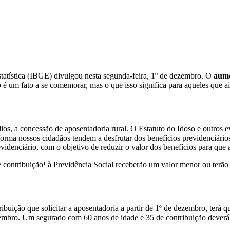
Estatística (IBGE) divulgou nesta segunda-feira, 1º de dezembro. O
aumen
o é um fato a se comemorar, mas o que isso significa para aqueles que a
ios, a concessão de aposentadoria rural. O Estatuto do Idoso e outros 
orma nossos cidadãos tendem a desfrutar dos benefícios previdenciários
evidenciário, com o objetivo de reduzir o valor dos benefícios para que
contribuição¹ à Previdência Social receberão um valor menor ou terão 
uição que solicitar a aposentadoria a partir de 1º de dezembro, terá q
vembro. Um segurado com 60 anos de idade e 35 de contribuição deverá c