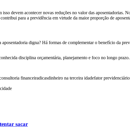
om isso devem acontecer novas reduções no valor das aposentadorias. No 
contribui para a previdência em virtude da maior proporção de aposent
ma aposentadoria digna? Há formas de complementar o benefício da prev
 conhecida disciplina orçamentária, planejamento e foco no longo prazo
consultoria financeira
dicas
dinheiro na terceira idade
fator previdenciário
icidade
tentar sacar