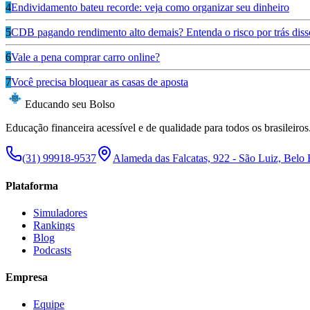
4
Endividamento bateu recorde: veja como organizar seu dinheiro
5
CDB pagando rendimento alto demais? Entenda o risco por trás diss
6
Vale a pena comprar carro online?
7
Você precisa bloquear as casas de aposta
Educando seu Bolso
Educação financeira acessível e de qualidade para todos os brasileiros
(31) 99918-9537
Alameda das Falcatas, 922 - São Luiz, Belo
Plataforma
Simuladores
Rankings
Blog
Podcasts
Empresa
Equipe