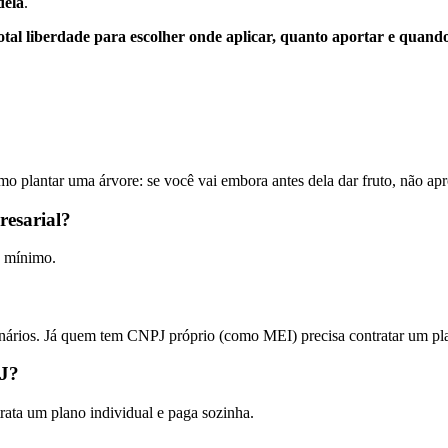
dela
.
otal liberdade para escolher onde aplicar, quanto aportar e quan
o plantar uma árvore: se você vai embora antes dela dar fruto, não apr
resarial?
o mínimo.
onários. Já quem tem CNPJ próprio (como MEI) precisa contratar um pla
PJ?
ata um plano individual e paga sozinha.