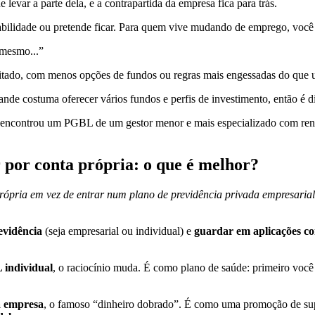
levar a parte dela, e a contrapartida da empresa fica para trás.
tabilidade ou pretende ficar. Para quem vive mudando de emprego, você
 mesmo...”
itado, com menos opções de fundos ou regras mais engessadas do que u
de costuma oferecer vários fundos e perfis de investimento, então é di
 encontrou um PGBL de um gestor menor e mais especializado com rentab
r por conta própria: o que é melhor?
 própria em vez de entrar num plano de previdência privada empresaria
evidência
(seja empresarial ou individual) e
guardar em aplicações c
individual
, o raciocínio muda. É como plano de saúde: primeiro você
a empresa
, o famoso “dinheiro dobrado”. É como uma promoção de sup