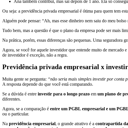
Ana também contribui, mas sai depois de 1 ano. Ela só consegue 
Ou seja: a previdência privada empresarial é ótima para quem tem es
Alguém pode pensar: “Ah, mas esse dinheiro nem saiu do meu bolso
Tudo bem, mas a questão é que o plano da empresa pode ser mais lim
Na prática, porém, essas diferenças são pequenas. Uma seguradora gran
Agora, se você for aquele investidor que entende muito de mercado e
de investidor é exceção, não a regra.
Previdência privada empresarial x investi
Muita gente se pergunta:
“não seria mais simples investir por conta
A resposta depende do que você está comparando.
Se a dúvida é entre
investir para o longo prazo
em
um plano de pr
diferentes.
Agora, se a comparação é
entre um PGBL empresarial e um PGBL 
ou o particular.
Na
previdência empresarial
, o grande atrativo é a
contrapartida d