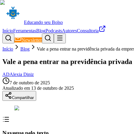
Educando seu Bolso
Início
Ferramentas
Blog
Podcasts
Autores
Consultoria
Newsletter
Início
Blog
Vale a pena entrar na previdência privada da empres
Vale a pena entrar na previdência privada
AD
Alexia Diniz
7 de outubro de 2025
Atualizado em
13 de outubro de 2025
Compartilhar
Navegue pelo texto