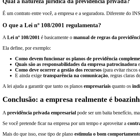
Qual a natureza jurídica da previdência privada?
É um contrato entre você, a empresa e a seguradora. Diferente do INS
O que a Lei nº 108/2001 regulamenta?
A
Lei nº 108/2001
é basicamente o
manual de regras da previdênc
Ela define, por exemplo:
Como devem funcionar os planos de previdência compleme
Quais são as responsabilidades da empresa patrocinadora
e
Como deve ocorrer a gestão dos recursos
(para evitar riscos 
E ainda exige
transparência na comunicação
, regras claras d
A lei ajuda a garantir que tanto os planos
empresariais
quanto os
ind
Conclusão: a empresa realmente é boazin
A
previdência privada empresarial
pode ser um baita benefício, ma
Se você pretende ficar na empresa por um tempo e aproveitar a
contr
Mais do que isso, esse tipo de plano
estimula o bom comportamento