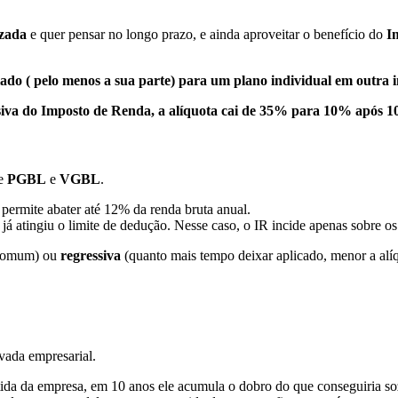
izada
e quer pensar no longo prazo, e ainda aproveitar o benefício do
I
lado ( pelo menos a sua parte) para um plano individual em outra i
siva do Imposto de Renda, a alíquota cai de 35% para 10% após 1
re
PGBL
e
VGBL
.
permite abater até 12% da renda bruta anual.
já atingiu o limite de dedução. Nesse caso, o IR incide apenas sobre o
comum) ou
regressiva
(quanto mais tempo deixar aplicado, menor a alí
vada empresarial.
artida da empresa, em 10 anos ele acumula o dobro do que conseguiria so