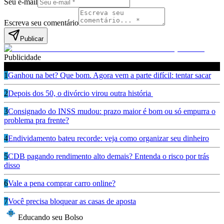
Seu e-mail
Escreva seu comentário
Publicar
Publicidade
Leia também
1
Ganhou na bet? Que bom. Agora vem a parte difícil: tentar sacar
2
Depois dos 50, o divórcio virou outra história
3
Consignado do INSS mudou: prazo maior é bom ou só empurra o
problema pra frente?
4
Endividamento bateu recorde: veja como organizar seu dinheiro
5
CDB pagando rendimento alto demais? Entenda o risco por trás
disso
6
Vale a pena comprar carro online?
7
Você precisa bloquear as casas de aposta
Educando seu Bolso