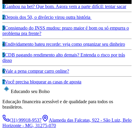
Leia também
1
Ganhou na bet? Que bom. Agora vem a parte difícil: tentar sacar
2
Depois dos 50, o divórcio virou outra história
3
Consignado do INSS mudou: prazo maior é bom ou só empurra o
problema pra frente?
4
Endividamento bateu recorde: veja como organizar seu dinheiro
5
CDB pagando rendimento alto demais? Entenda o risco por trás
disso
6
Vale a pena comprar carro online?
7
Você precisa bloquear as casas de aposta
Educando seu Bolso
Educação financeira acessível e de qualidade para todos os
brasileiros.
(31) 99918-9537
Alameda das Falcatas, 922 - São Luiz, Belo
Horizonte - MG, 31275-070