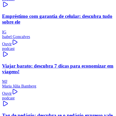
Empréstimo com garantia de celular: descubra tudo
sobre ele
IG
Isabel Gonçalves
Ouvir
podcast
Viajar barato: descubra 7 dicas para economizar em
viagens!
MJ
Maria Júlia Bamberg
Ouvir
podcast
Tag de pedágio: descubra se o pedágio expresso vale