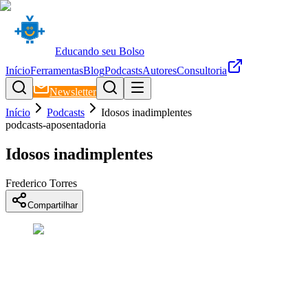
Educando seu Bolso
Início
Ferramentas
Blog
Podcasts
Autores
Consultoria
Newsletter
Início
Podcasts
Idosos inadimplentes
podcasts-aposentadoria
Idosos inadimplentes
Frederico Torres
Compartilhar