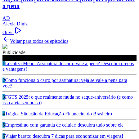
a pena
AD
Alexia Diniz
Ouvir
Voltar para todos os episodios
Publicidade
Ouça também
1
Localiza Meoo: Assinatura de carro vale a pena? Descubra preços
e vantagens!
2
Como funciona o carro por assinatura: veja se vale a pena para
você
3
FGTS 2025: o que realmente muda no saque-aniversário (e como
isso afeta seu bolso)
4
Trágica Situação da Educação Financeira do Brasileiro
5
Empréstimo com garantia de celular: descubra tudo sobre ele
6
Viajar barato: descubra 7 dicas para economizar em viagens!