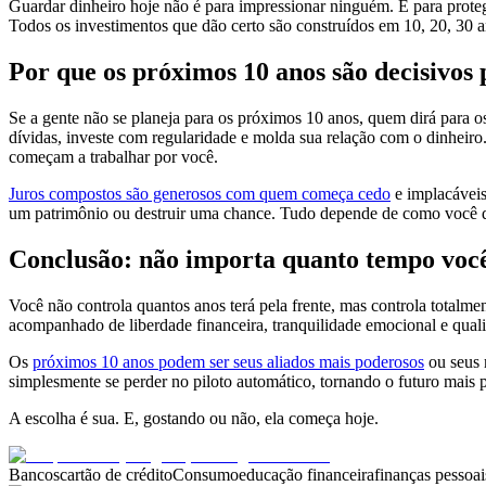
Guardar dinheiro hoje não é para impressionar ninguém. É para protege
Todos os investimentos que dão certo são construídos em 10, 20, 30 
Por que os próximos 10 anos são decisivos
Se a gente não se planeja para os próximos 10 anos, quem dirá para os
dívidas, investe com regularidade e molda sua relação com o dinheir
começam a trabalhar por você.
Juros compostos são generosos com quem começa cedo
e implacáveis
um patrimônio ou destruir uma chance. Tudo depende de como você deci
Conclusão: não importa quanto tempo você 
Você não controla quantos anos terá pela frente, mas controla total
acompanhado de liberdade financeira, tranquilidade emocional e quali
Os
próximos 10 anos podem ser seus aliados mais poderosos
ou seus 
simplesmente se perder no piloto automático, tornando o futuro mais 
A escolha é sua. E, gostando ou não, ela começa hoje.
Bancos
cartão de crédito
Consumo
educação financeira
finanças pessoai