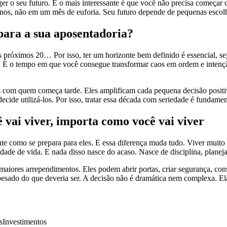
r o seu futuro. E o mais interessante é que você não precisa começar c
anos, não em um mês de euforia. Seu futuro depende de pequenas escolh
 para a sua aposentadoria?
 próximos 20… Por isso, ter um horizonte bem definido é essencial, seja
o. É o tempo em que você consegue transformar caos em ordem e intenç
 com quem começa tarde. Eles amplificam cada pequena decisão positi
de utilizá-los. Por isso, tratar essa década com seriedade é fundamen
vai viver, importa como você vai viver
mente como se prepara para eles. E essa diferença muda tudo. Viver mu
dade de vida. E nada disso nasce do acaso. Nasce de disciplina, planeja
maiores arrependimentos. Eles podem abrir portas, criar segurança, con
pesado do que deveria ser. A decisão não é dramática nem complexa. El
s
Investimentos