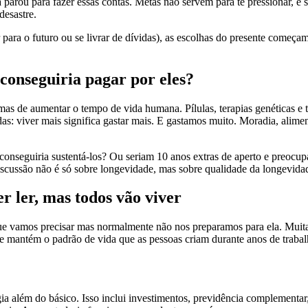
parou para fazer essas contas. Metas não servem para te pressionar, e 
 desastre.
ara o futuro ou se livrar de dívidas), as escolhas do presente começam 
conseguiria pagar por eles?
as de aumentar o tempo de vida humana. Pílulas, terapias genéticas e t
as: viver mais significa gastar mais. E gastamos muito. Moradia, alime
conseguiria sustentá-los? Ou seriam 10 anos extras de aperto e preocup
scussão não é só sobre longevidade, mas sobre qualidade da longevidad
r ler, mas todos vão viver
e vamos precisar mas normalmente não nos preparamos para ela. Muita 
nte mantém o padrão de vida que as pessoas criam durante anos de trab
tégia além do básico. Isso inclui investimentos, previdência complement