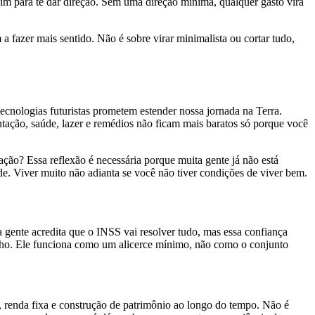
sim para te dar direção. Sem uma direção mínima, qualquer gasto vira
a fazer mais sentido. Não é sobre virar minimalista ou cortar tudo,
ecnologias futuristas prometem estender nossa jornada na Terra.
ntação, saúde, lazer e remédios não ficam mais baratos só porque você
ação? Essa reflexão é necessária porque muita gente já não está
e. Viver muito não adianta se você não tiver condições de viver bem.
gente acredita que o INSS vai resolver tudo, mas essa confiança
alho. Ele funciona como um alicerce mínimo, não como o conjunto
ar, renda fixa e construção de patrimônio ao longo do tempo. Não é