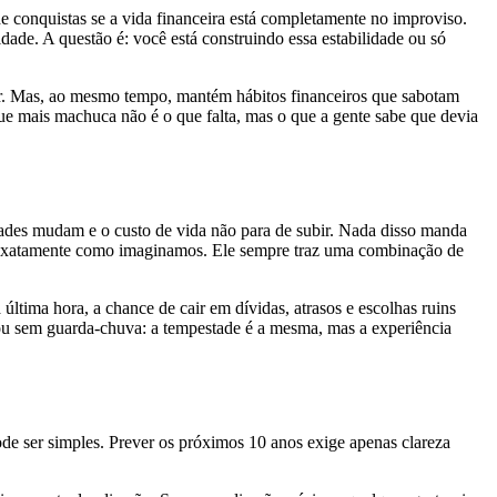
e conquistas se a vida financeira está completamente no improviso.
idade. A questão é: você está construindo essa estabilidade ou só
ar. Mas, ao mesmo tempo, mantém hábitos financeiros que sabotam
ue mais machuca não é o que falta, mas o que a gente sabe que devia
dades mudam e o custo de vida não para de subir. Nada disso manda
ga exatamente como imaginamos. Ele sempre traz uma combinação de
última hora, a chance de cair em dívidas, atrasos e escolhas ruins
ou sem guarda-chuva: a tempestade é a mesma, mas a experiência
e ser simples. Prever os próximos 10 anos exige apenas clareza