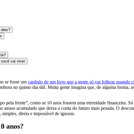
 eles?
er
ria?
você vai viver
omo se fosse um
capítulo de um livro que a gente só vai folhear quando c
 embora no quinto dia útil. Muita gente imagina que, de alguma forma, as
po pela frente”, como se 10 anos fossem uma eternidade financeira. S
esse atraso acumulado que deixa a conta do futuro mais pesada. O desco
 simples, direta e impossível de ignorar.
10 anos?