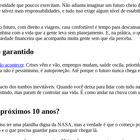
nestidade que poucos exercitam. Não adianta imaginar um futuro cheio d
talvez mais responsabilidades, e tudo isso exige algum nível de estabil
 futuro, com direito a viagens, casa confortável e tempo para descans
mbina com a vida que a gente leva sem planejamento. E, na prática, o q
ansiedade financeira que acompanha muita gente sem que ela perceba.
e garantido
ão acontecer
. Crises vêm e vão, empregos mudam, saúde oscila, priori
ista não é pessimismo, é autoproteção. Até porque o futuro nunca che
pacto dos tombos inevitáveis. Quando você deixa para lidar com tudo na 
xistindo, mas param de controlar sua vida. É como andar na chuva com 
s próximos 10 anos?
iso ter uma planilha digna da NASA, mas a verdade é que o começo pod
o e o que precisa guardar para conseguir chegar lá.