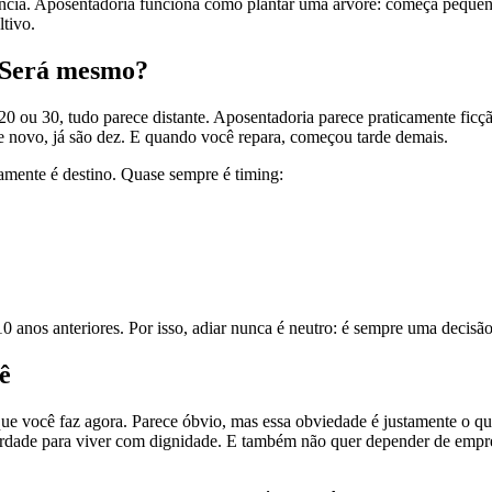
tância. Aposentadoria funciona como plantar uma árvore: começa pequen
ltivo.
 Será mesmo?
20 ou 30, tudo parece distante. Aposentadoria parece praticamente ficç
de novo, já são dez. E quando você repara, começou tarde demais.
amente é destino. Quase sempre é timing:
10 anos anteriores. Por isso, adiar nunca é neutro: é sempre uma decisão
ê
que você faz agora. Parece óbvio, mas essa obviedade é justamente o qu
erdade para viver com dignidade. E também não quer depender de emprés