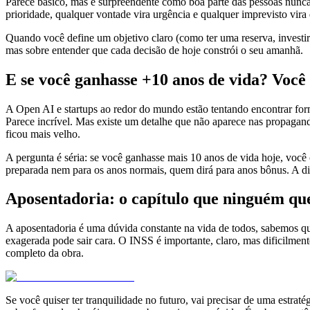
Parece básico, mas é surpreendente como boa parte das pessoas nunca 
prioridade, qualquer vontade vira urgência e qualquer imprevisto vira
Quando você define um objetivo claro (como ter uma reserva, investir p
mas sobre entender que cada decisão de hoje constrói o seu amanhã.
E se você ganhasse +10 anos de vida? Você 
A Open AI e startups ao redor do mundo estão tentando encontrar form
Parece incrível. Mas existe um detalhe que não aparece nas propagand
ficou mais velho.
A pergunta é séria: se você ganhasse mais 10 anos de vida hoje, você 
preparada nem para os anos normais, quem dirá para anos bônus. A di
Aposentadoria: o capítulo que ninguém que
A aposentadoria é uma dúvida constante na vida de todos, sabemos qu
exagerada pode sair cara. O INSS é importante, claro, mas dificilme
completo da obra.
Se você quiser ter tranquilidade no futuro, vai precisar de uma estra