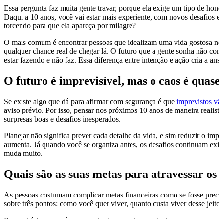
Essa pergunta faz muita gente travar, porque ela exige um tipo de ho
Daqui a 10 anos, você vai estar mais experiente, com novos desafios e 
torcendo para que ela apareça por milagre?
O mais comum é encontrar pessoas que idealizam uma vida gostosa no
qualquer chance real de chegar lá. O futuro que a gente sonha não co
estar fazendo e não faz. Essa diferença entre intenção e ação cria a 
O futuro é imprevisível, mas o caos é quas
Se existe algo que dá para afirmar com segurança é que
imprevistos v
aviso prévio. Por isso, pensar nos próximos 10 anos de maneira real
surpresas boas e desafios inesperados.
Planejar não significa prever cada detalhe da vida, e sim reduzir o im
aumenta. Já quando você se organiza antes, os desafios continuam e
muda muito.
Quais são as suas metas para atravessar o
As pessoas costumam complicar metas financeiras como se fosse prec
sobre três pontos: como você quer viver, quanto custa viver desse jeit