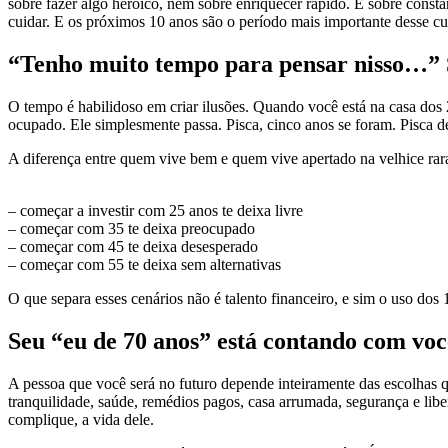
sobre fazer algo heróico, nem sobre enriquecer rápido. É sobre cons
cuidar. E os próximos 10 anos são o período mais importante desse cu
“Tenho muito tempo para pensar nisso…”
O tempo é habilidoso em criar ilusões. Quando você está na casa dos 
ocupado. Ele simplesmente passa. Pisca, cinco anos se foram. Pisca 
A diferença entre quem vive bem e quem vive apertado na velhice rar
– começar a investir com 25 anos te deixa livre
– começar com 35 te deixa preocupado
– começar com 45 te deixa desesperado
– começar com 55 te deixa sem alternativas
O que separa esses cenários não é talento financeiro, e sim o uso dos 
Seu “eu de 70 anos” está contando com voc
A pessoa que você será no futuro depende inteiramente das escolhas 
tranquilidade, saúde, remédios pagos, casa arrumada, segurança e lib
complique, a vida dele.