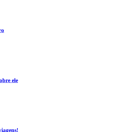
ro
obre ele
viagens!