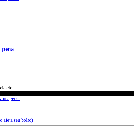
a pena
icidade
 vantagens!
 afeta seu bolso)