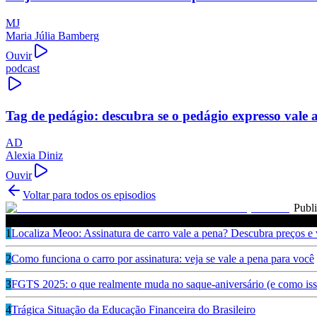
MJ
Maria Júlia Bamberg
Ouvir
podcast
Tag de pedágio: descubra se o pedágio expresso vale 
AD
Alexia Diniz
Ouvir
Voltar para todos os episodios
Publ
Ouça também
1
Localiza Meoo: Assinatura de carro vale a pena? Descubra preços e
2
Como funciona o carro por assinatura: veja se vale a pena para você
3
FGTS 2025: o que realmente muda no saque-aniversário (e como isso
4
Trágica Situação da Educação Financeira do Brasileiro