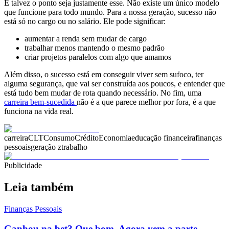
E talvez o ponto seja justamente esse. Não existe um único modelo
que funcione para todo mundo. Para a nossa geração, sucesso não
está só no cargo ou no salário. Ele pode significar:
aumentar a renda sem mudar de cargo
trabalhar menos mantendo o mesmo padrão
criar projetos paralelos com algo que amamos
Além disso, o sucesso está em conseguir viver sem sufoco, ter
alguma segurança, que vai ser construída aos poucos, e entender que
está tudo bem mudar de rota quando necessário. No fim, uma
carreira bem-sucedida
não é a que parece melhor por fora, é a que
funciona na vida real.
carreira
CLT
Consumo
Crédito
Economia
educação financeira
finanças
pessoais
geração z
trabalho
Publicidade
Leia também
Finanças Pessoais
Ganhou na bet? Que bom. Agora vem a parte