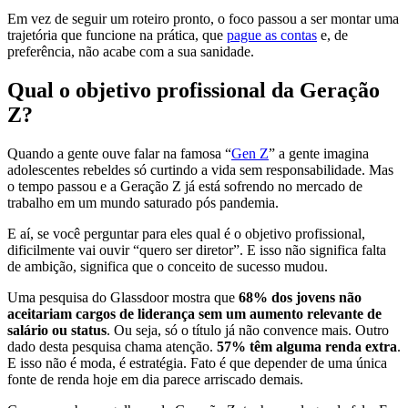
Em vez de seguir um roteiro pronto, o foco passou a ser montar uma
trajetória que funcione na prática, que
pague as contas
e, de
preferência, não acabe com a sua sanidade.
Qual o objetivo profissional da Geração
Z?
Quando a gente ouve falar na famosa “
Gen Z
” a gente imagina
adolescentes rebeldes só curtindo a vida sem responsabilidade. Mas
o tempo passou e a Geração Z já está sofrendo no mercado de
trabalho em um mundo saturado pós pandemia.
E aí, se você perguntar para eles qual é o objetivo profissional,
dificilmente vai ouvir “quero ser diretor”. E isso não significa falta
de ambição, significa que o conceito de sucesso mudou.
Uma pesquisa do Glassdoor mostra que
68% dos jovens não
aceitariam cargos de liderança sem um aumento relevante de
salário ou status
. Ou seja, só o título já não convence mais. Outro
dado desta pesquisa chama atenção.
57% têm alguma renda extra
.
E isso não é moda, é estratégia. Fato é que depender de uma única
fonte de renda hoje em dia parece arriscado demais.