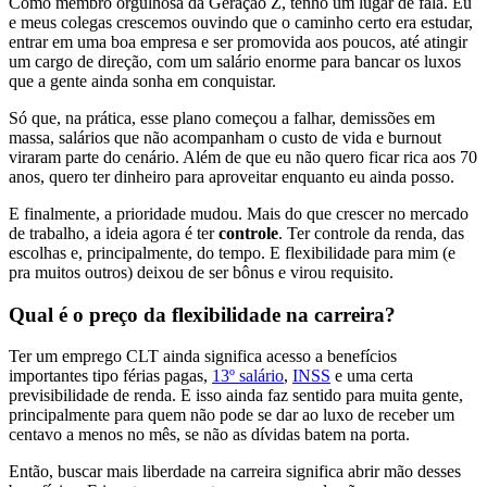
Como membro orgulhosa da Geração Z, tenho um lugar de fala. Eu
e meus colegas crescemos ouvindo que o caminho certo era estudar,
entrar em uma boa empresa e ser promovida aos poucos, até atingir
um cargo de direção, com um salário enorme para bancar os luxos
que a gente ainda sonha em conquistar.
Só que, na prática, esse plano começou a falhar, demissões em
massa, salários que não acompanham o custo de vida e burnout
viraram parte do cenário. Além de que eu não quero ficar rica aos 70
anos, quero ter dinheiro para aproveitar enquanto eu ainda posso.
E finalmente, a prioridade mudou. Mais do que crescer no mercado
de trabalho, a ideia agora é ter
controle
. Ter controle da renda, das
escolhas e, principalmente, do tempo. E flexibilidade para mim (e
pra muitos outros) deixou de ser bônus e virou requisito.
Qual é o preço da flexibilidade na carreira?
Ter um emprego CLT ainda significa acesso a benefícios
importantes tipo férias pagas,
13º salário
,
INSS
e uma certa
previsibilidade de renda. E isso ainda faz sentido para muita gente,
principalmente para quem não pode se dar ao luxo de receber um
centavo a menos no mês, se não as dívidas batem na porta.
Então, buscar mais liberdade na carreira significa abrir mão desses