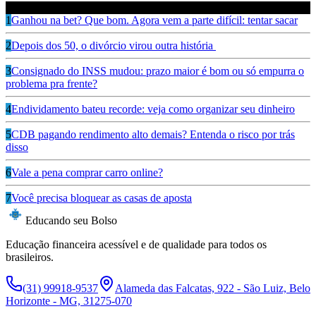
Leia também
1
Ganhou na bet? Que bom. Agora vem a parte difícil: tentar sacar
2
Depois dos 50, o divórcio virou outra história
3
Consignado do INSS mudou: prazo maior é bom ou só empurra o
problema pra frente?
4
Endividamento bateu recorde: veja como organizar seu dinheiro
5
CDB pagando rendimento alto demais? Entenda o risco por trás
disso
6
Vale a pena comprar carro online?
7
Você precisa bloquear as casas de aposta
Educando seu Bolso
Educação financeira acessível e de qualidade para todos os
brasileiros.
(31) 99918-9537
Alameda das Falcatas, 922 - São Luiz, Belo
Horizonte - MG, 31275-070